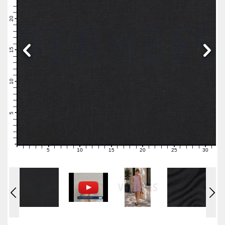
23
22
21
20
19
18
17
16
15
14
13
12
11
10
9
8
7
6
5
4
3
2
1
0
5
10
15
20
25
30
0
1
2
3
4
6
7
8
9
11
12
13
14
16
17
18
19
21
22
23
24
26
27
28
29
31