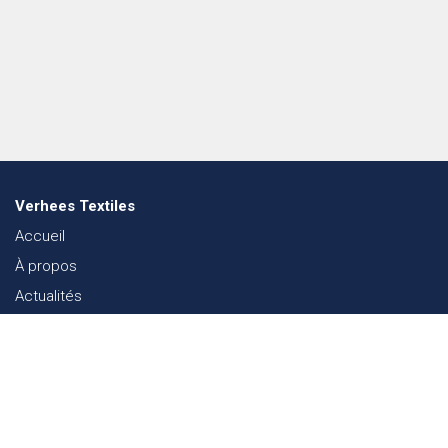
Verhees Textiles
Accueil
À propos
Actualités
Lookbook mode
Durabilité dans le Textile
Événements
Contact
Webshop