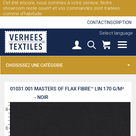
Cet été encore, nous sommes à votre service. Notre
showroom reste ouvert et vos commandes sont traitées
comme d'habitude.
CONTACT
INSCRIPTION
Select language
CHOISISSEZ UNE CATÉGORIE
01031.001
MASTERS OF FLAX FIBRE™ LIN 170 G/M²
- NOIR
31
30
29
28
27
26
25
24