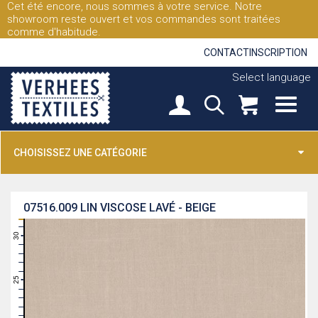
Cet été encore, nous sommes à votre service. Notre
showroom reste ouvert et vos commandes sont traitées
comme d'habitude.
CONTACT
INSCRIPTION
Select language
CHOISISSEZ UNE CATÉGORIE
07516.009
LIN VISCOSE LAVÉ - BEIGE
31
30
29
28
27
26
25
24
23
22