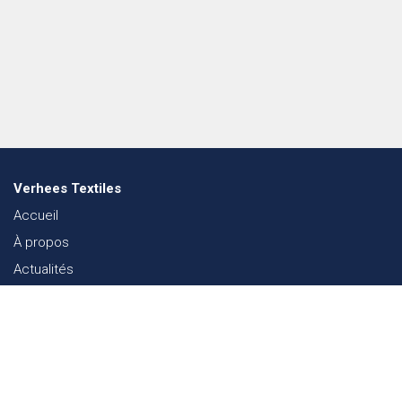
Verhees Textiles
Accueil
À propos
Actualités
Lookbook mode
Durabilité dans le Textile
Événements
Contact