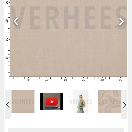
21
20
19
18
17
16
15
14
13
12
11
10
9
8
7
6
5
4
3
2
1
0
5
10
15
20
25
30
0
1
2
3
4
6
7
8
9
11
12
13
14
16
17
18
19
21
22
23
24
26
27
28
29
31