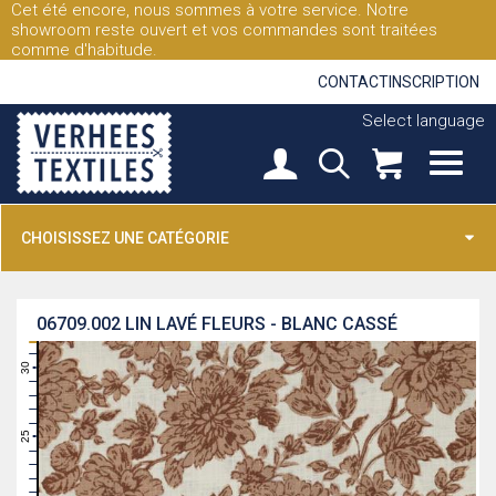
Cet été encore, nous sommes à votre service. Notre
showroom reste ouvert et vos commandes sont traitées
comme d'habitude.
CONTACT
INSCRIPTION
Select language
CHOISISSEZ UNE CATÉGORIE
06709.002
LIN LAVÉ FLEURS - BLANC CASSÉ
31
30
29
28
27
26
25
24
23
22