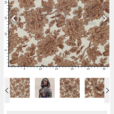
21
20
19
18
17
16
15
14
13
12
11
10
9
8
7
6
5
4
3
2
1
0
5
10
15
20
25
30
0
1
2
3
4
6
7
8
9
11
12
13
14
16
17
18
19
21
22
23
24
26
27
28
29
31