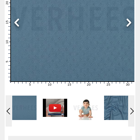
21
20
19
18
17
16
15
14
13
12
11
10
9
8
7
6
5
4
3
2
1
0
5
10
15
20
25
30
0
1
2
3
4
6
7
8
9
11
12
13
14
16
17
18
19
21
22
23
24
26
27
28
29
31