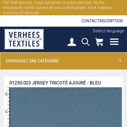
Cet été encore, nous sommes à votre service. Notre
showroom reste ouvert et vos commandes sont traitées
comme d'habitude.
CONTACT
INSCRIPTION
Select language
CHOISISSEZ UNE CATÉGORIE
01250.023
JERSEY TRICOTÉ AJOURÉ - BLEU
31
30
29
28
27
26
25
24
23
22