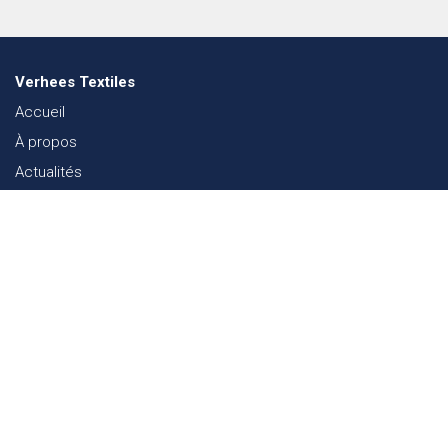
Verhees Textiles
Accueil
À propos
Actualités
Lookbook mode
Durabilité dans le Textile
Événements
Contact
Webshop
FAQ
Sitemap
Contact