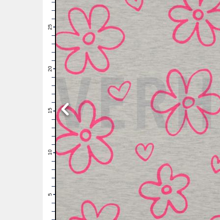
28
27
26
25
24
23
22
21
20
19
18
17
16
15
14
13
12
11
10
9
8
7
6
5
4
3
2