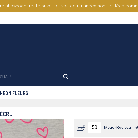
re showroom reste ouvert et vos commandes sont traitées comme d
 NEON FLEURS
 ÉCRU
Mètre (Rouleau = 5