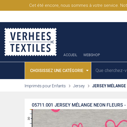
Cet été encore, nous sommes à votre service. Not
ACCUEIL
WEBSHOP
CHOISISSEZ UNE CATÉGORIE
Imprimés pour Enfants
Jersey
JERSEY MÉLANGE
05711.001
JERSEY MÉLANGE NEON FLEURS -
31
30
29