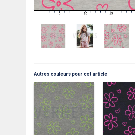
1
0
0
5
10
15
1
2
3
4
6
7
8
9
11
12
13
14
16
17
18
19
Autres couleurs pour cet article