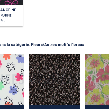
JERSEY MÉLANGE NEON FLEURS
U MARINE
60%CO/35%PL/5%EA
ans la catégorie: Fleurs/Autres motifs floraux