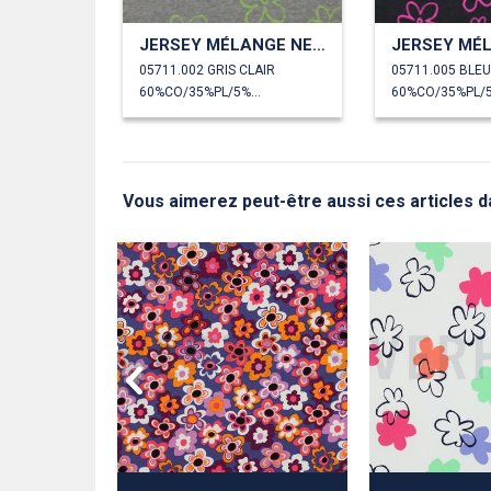
JERSEY MÉLANGE NEON FLEURS
05711.002 GRIS CLAIR
05711.005 BLE
60%CO/35%PL/5%EA
Vous aimerez peut-être aussi ces articles d
TES FLEURS