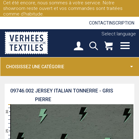
Cet été encore, nous sommes à votre service. Notre
showroom reste ouvert et vos commandes sont traitées
comme d'habitude.
CONTACT
INSCRIPTION
Select language
CHOISISSEZ UNE CATÉGORIE
09746.002
JERSEY ITALIAN TONNERRE - GRIS
PIERRE
31
30
29
28
27
26
25
24