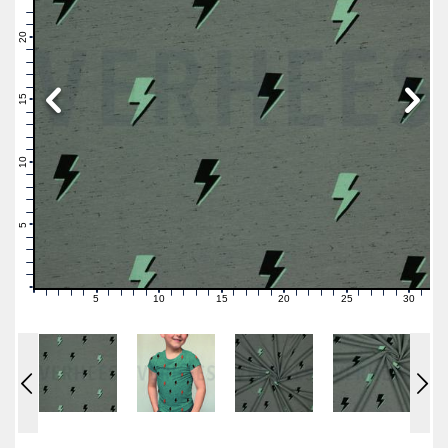
23
22
21
20
19
18
17
16
15
14
13
12
11
10
9
8
7
6
5
4
3
2
1
0
5
10
15
20
25
30
0
1
2
3
4
6
7
8
9
11
12
13
14
16
17
18
19
21
22
23
24
26
27
28
29
31