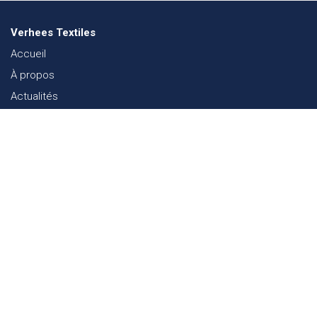
Verhees Textiles
Accueil
À propos
Actualités
Lookbook mode
Durabilité dans le Textile
Événements
Contact
Webshop
FAQ
Sitemap
Contact
Paalgravenlaan 10