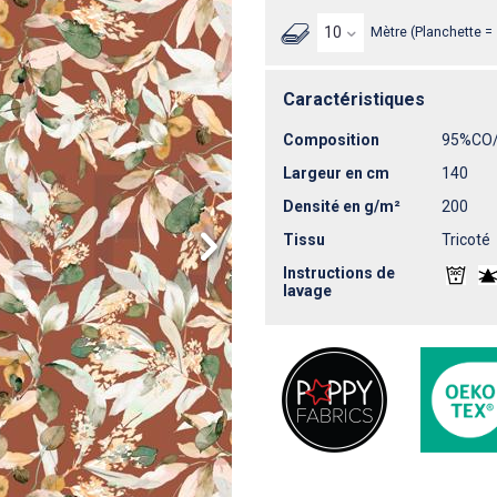
Mètre (Planchette =
Caractéristiques
Composition
95%CO
Largeur en cm
140
Densité en g/m²
200
Tissu
Tricoté
Instructions de
lavage