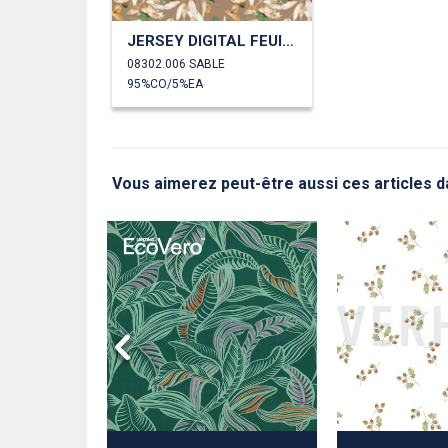
JERSEY DIGITAL FEUILLES
08302.006 SABLE
95%CO/5%EA
Vous aimerez peut-être aussi ces articles d
DE COTON
 DIGITAL EUCALYPTUS