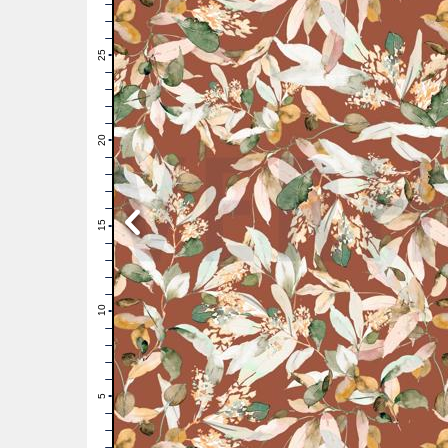
28
27
26
25
24
23
22
21
20
19
18
17
16
15
14
13
12
11
10
9
8
7
6
5
4
3
2