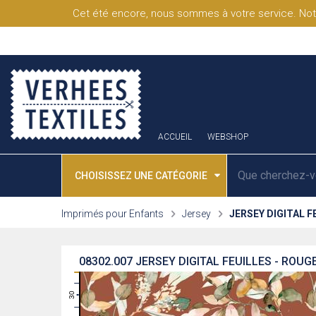
Cet été encore, nous sommes à votre service. Not
ACCUEIL
WEBSHOP
CHOISISSEZ UNE CATÉGORIE
Imprimés pour Enfants
Jersey
JERSEY DIGITAL F
08302.007
JERSEY DIGITAL FEUILLES - ROUG
31
30
29