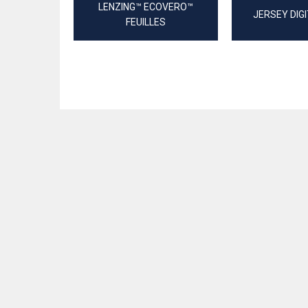
LENZING™ ECOVERO™
JERSEY DIG
FEUILLES