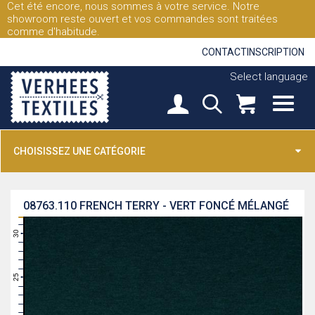
Cet été encore, nous sommes à votre service. Notre
showroom reste ouvert et vos commandes sont traitées
comme d'habitude.
CONTACT
INSCRIPTION
Select language
CHOISISSEZ UNE CATÉGORIE
08763.110
FRENCH TERRY - VERT FONCÉ MÉLANGÉ
31
30
29
28
27
26
25
24
23
22