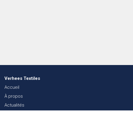
Verhees Textiles
Accueil
À propos
Actualités
Lookbook mode
Durabilité dans le Textile
Événements