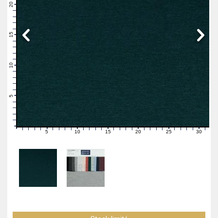
21
20
19
18
17
16
15
14
13
12
11
10
9
8
7
6
5
4
3
2
1
0
5
10
15
20
25
30
0
1
2
3
4
6
7
8
9
11
12
13
14
16
17
18
19
21
22
23
24
26
27
28
29
31