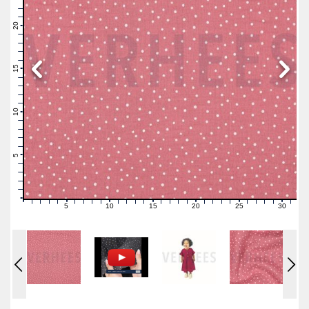
23
22
21
20
19
18
17
16
15
14
13
12
11
10
9
8
7
6
5
4
3
2
1
0
5
10
15
20
25
30
0
1
2
3
4
6
7
8
9
11
12
13
14
16
17
18
19
21
22
23
24
26
27
28
29
31