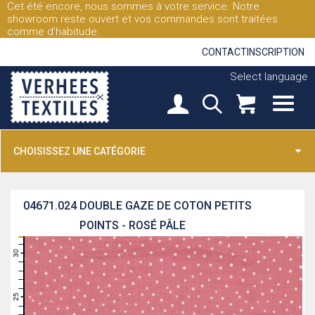
Cet été encore, nous sommes à votre service. Notre
showroom reste ouvert et vos commandes sont traitées
comme d'habitude.
CONTACT
INSCRIPTION
Select language
CHOISISSEZ UNE CATÉGORIE
04671.024
DOUBLE GAZE DE COTON PETITS
POINTS - ROSÉ PÂLE
31
30
29
28
27
26
25
24