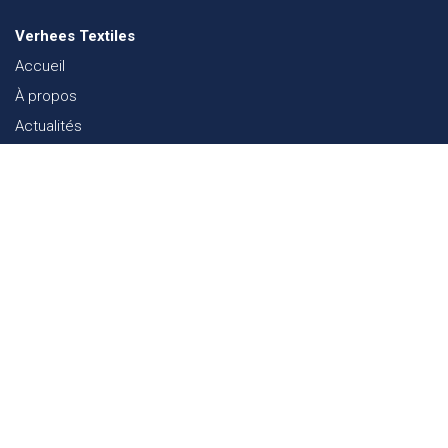
Verhees Textiles
Accueil
À propos
Actualités
Lookbook mode
Durabilité dans le Textile
Événements
Contact
Webshop
FAQ
Sitemap
Contact
Paalgravenlaan 10
5342 LR
Oss