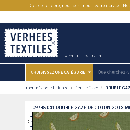
Cet été encore, nous sommes à votre service. Not
ACCUEIL
WEBSHOP
CHOISISSEZ UNE CATÉGORIE
Imprimés pour Enfants
Double Gaze
DOUBLE GAZ
09788.041
DOUBLE GAZE DE COTON GOTS M
31
30
29