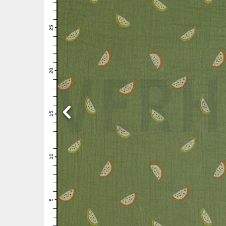
28
27
26
25
24
23
22
21
20
19
18
17
16
15
14
13
12
11
10
9
8
7
6
5
4
3
2