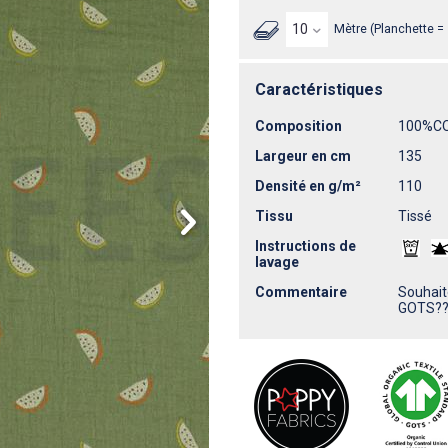
Mètre (Planchette =
Caractéristiques
Composition
100%C
Largeur en cm
135
Densité en g/m²
110
Tissu
Tissé
Instructions de
lavage
Commentaire
Souhait
GOTS?? 