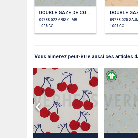
DOUBLE GAZE DE COTON GOTS MELONS
09788.022 GRIS CLAIR
09788.025 SAU
100%CO
100%CO
Vous aimerez peut-être aussi ces articles d
T GOTS