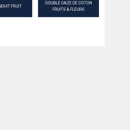
DOUBLE GAZE DE COTON
DUIT FRUIT
COTON 
FRUITS & FLEURS