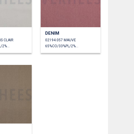
DENIM
IS CLAIR
02194.057 MAUVE
65%CO/33%PL/2%EA
65%CO/33%PL/2%EA