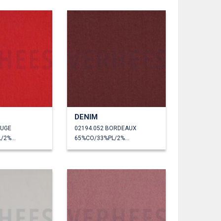
DENIM
OUGE
02194.052 BORDEAUX
65%CO/33%PL/2%EA
65%CO/33%PL/2%EA