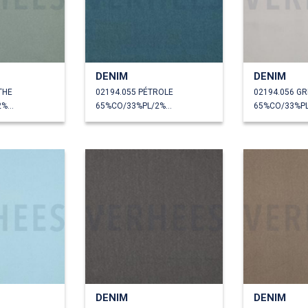
DENIM
DENIM
THE
02194.055 PÉTROLE
02194.056 GR
65%CO/33%PL/2%EA
65%CO/33%PL/2%EA
DENIM
DENIM