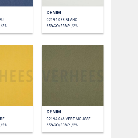
DENIM
EU
02194.038 BLANC
65%CO/33%PL/2%EA
65%CO/33%PL/2%EA
DENIM
CRE
02194.046 VERT MOUSSE
65%CO/33%PL/2%EA
65%CO/33%PL/2%EA