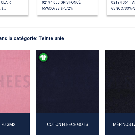
 CLAIR
02194.060 GRIS FONCÉ
02194.061 T
65%CO/33%PL/2%EA
65%CO/33%PL/2%EA
ns la catégorie: Teinte unie
 170 GM2
COTON FLEECE GOTS
MÉRINOS L