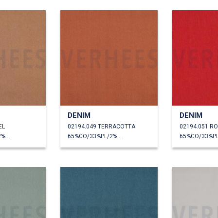
DENIM
DENIM
EL
02194.049 TERRACOTTA
02194.051 R
65%CO/33%PL/2%EA
65%CO/33%PL/2%EA