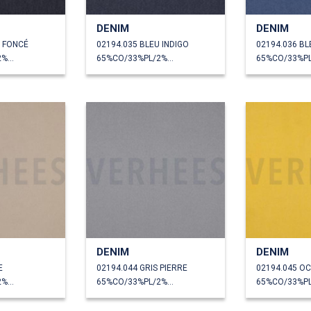
DENIM
DENIM
U FONCÉ
02194.035 BLEU INDIGO
02194.036 BL
65%CO/33%PL/2%EA
65%CO/33%PL/2%EA
DENIM
DENIM
E
02194.044 GRIS PIERRE
02194.045 O
65%CO/33%PL/2%EA
65%CO/33%PL/2%EA