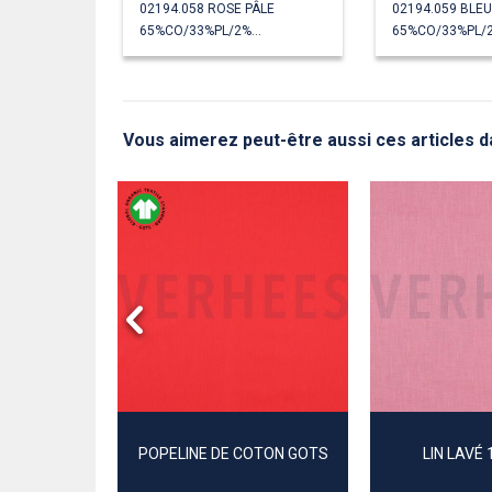
02194.058 ROSE PÂLE
02194.059 BLEU
65%CO/33%PL/2%EA
Vous aimerez peut-être aussi ces articles da
ON GOTS
POPELINE DE COTON GOTS
LIN LAVÉ