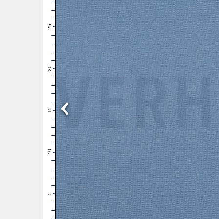
28
27
26
25
24
23
22
21
20
19
18
17
16
15
14
13
12
11
10
9
8
7
6
5
4
3
2