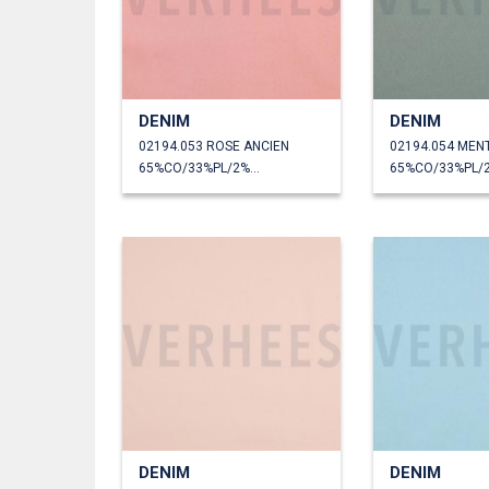
DENIM
DENIM
02194.053 ROSE ANCIEN
02194.054 MEN
65%CO/33%PL/2%EA
DENIM
DENIM