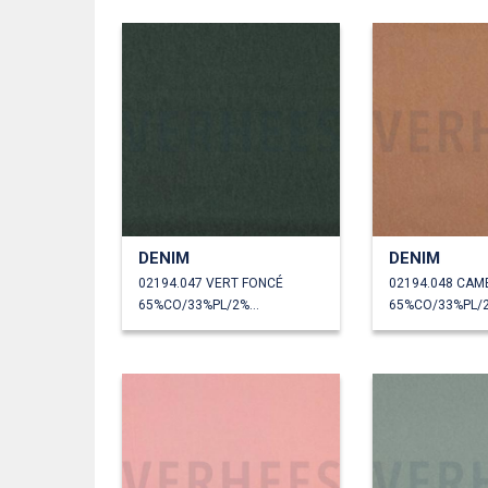
DENIM
DENIM
02194.047 VERT FONCÉ
02194.048 CAM
65%CO/33%PL/2%EA