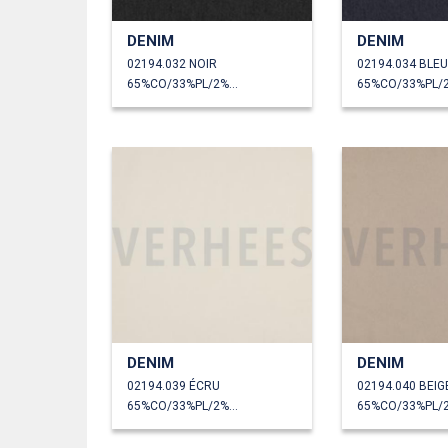
DENIM
DENIM
02194.032 NOIR
02194.034 BLE
65%CO/33%PL/2%EA
DENIM
DENIM
02194.039 ÉCRU
02194.040 BEIG
65%CO/33%PL/2%EA