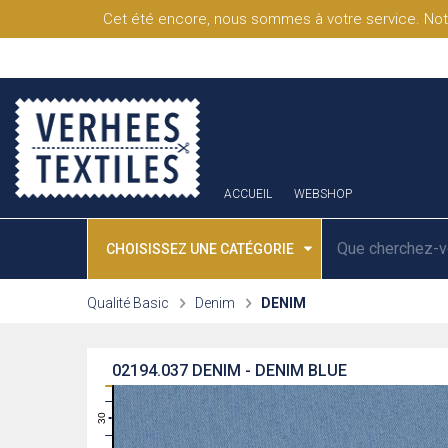
Cet été encore, nous sommes à votre service. Not
ACCUEIL
WEBSHOP
CHOISISSEZ UNE CATÉGORIE
Qualité Basic
Denim
DENIM
02194.037
DENIM - DENIM BLUE
31
30
29