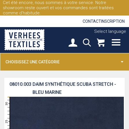
Cet été encore, nous sommes à votre service. Notre
showroom reste ouvert et vos commandes sont traitées
comme d'habitude.
CONTACT
INSCRIPTION
Select language
CHOISISSEZ UNE CATÉGORIE
08010.003
DAIM SYNTHÉTIQUE SCUBA STRETCH -
BLEU MARINE
31
30
29
28
27
26
25
24