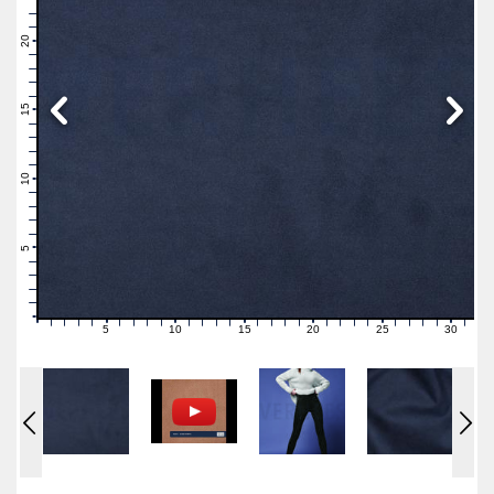
23
22
21
20
19
18
17
16
15
14
13
12
11
10
9
8
7
6
5
4
3
2
1
0
5
10
15
20
25
30
0
1
2
3
4
6
7
8
9
11
12
13
14
16
17
18
19
21
22
23
24
26
27
28
29
31