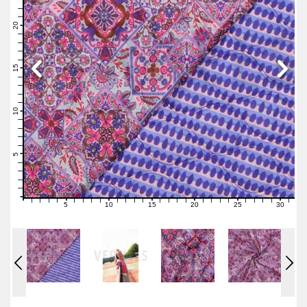
23
22
21
20
19
18
17
16
15
14
13
12
11
10
9
8
7
6
5
4
3
2
1
0
5
10
15
20
25
30
0
1
2
3
4
6
7
8
9
11
12
13
14
16
17
18
19
21
22
23
24
26
27
28
29
31