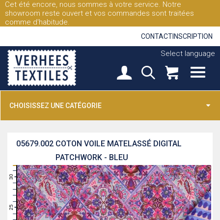
Cet été encore, nous sommes à votre service. Notre
showroom reste ouvert et vos commandes sont traitées
comme d'habitude.
CONTACT
INSCRIPTION
Select language
CHOISISSEZ UNE CATÉGORIE
05679.002
COTON VOILE MATELASSÉ DIGITAL
PATCHWORK - BLEU
31
30
29
28
27
26
25
24