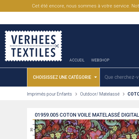
Cet été encore, nous sommes à votre service. Not
ACCUEIL
WEBSHOP
CHOISISSEZ UNE CATÉGORIE
Imprimés pour Enfants
Outdoor/ Matelassé
COTO
01959.005
COTON VOILE MATELASSÉ DIGITAL
31
30
29