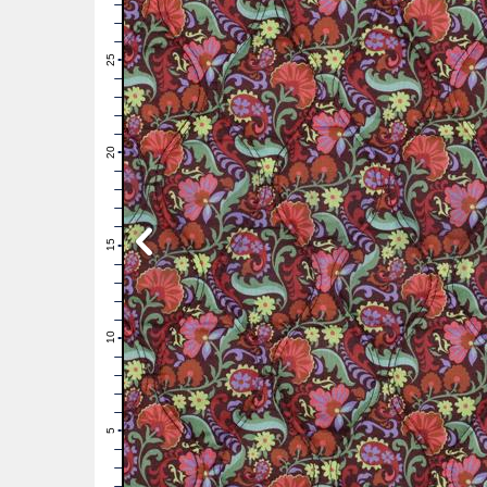
28
27
26
25
24
23
22
21
20
19
18
17
16
15
14
13
12
11
10
9
8
7
6
5
4
3
2