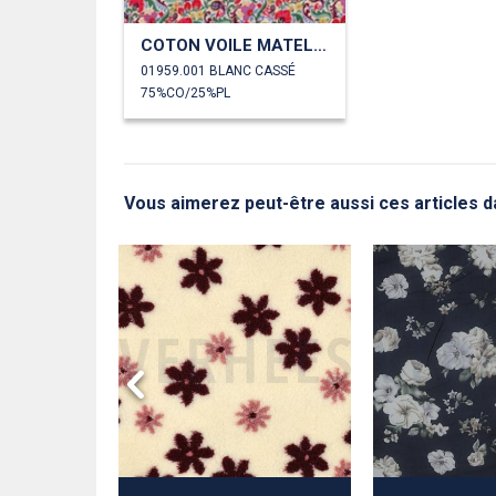
COTON VOILE MATELASSÉ DIGITAL FLEURS
01959.001 BLANC CASSÉ
75%CO/25%PL
Vous aimerez peut-être aussi ces articles d
RO™ FLEURS