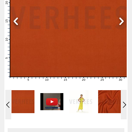
21
20
19
18
17
16
15
14
13
12
11
10
9
8
7
6
5
4
3
2
1
0
5
10
15
20
25
30
0
1
2
3
4
6
7
8
9
11
12
13
14
16
17
18
19
21
22
23
24
26
27
28
29
31