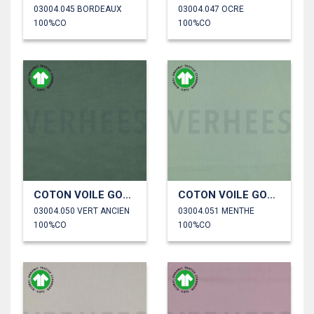
03004.045 BORDEAUX
03004.047 OCRE
100%CO
100%CO
COTON VOILE GOTS
COTON VOILE GOTS
03004.050 VERT ANCIEN
03004.051 MENTHE
100%CO
100%CO