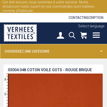
Cet été encore, nous sommes à votre service. Notre
showroom reste ouvert et vos commandes sont traitées
comme d'habitude.
CONTACT
INSCRIPTION
Select language
CHOISISSEZ UNE CATÉGORIE
03004.048
COTON VOILE GOTS - ROUGE BRIQUE
31
30
29
28
27
26
25
24
23
22