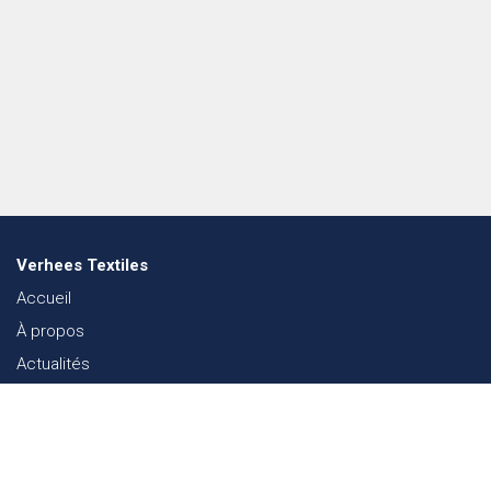
Verhees Textiles
Accueil
À propos
Actualités
Lookbook mode
Durabilité dans le Textile
Événements