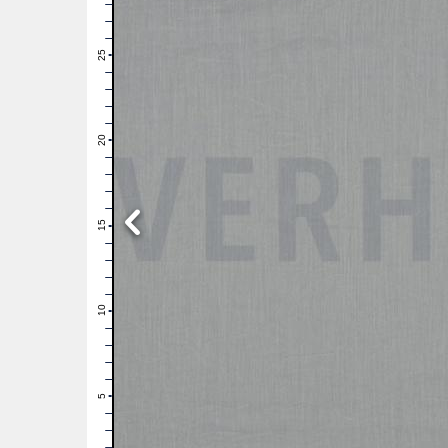
28
27
26
25
24
23
22
21
20
19
18
17
16
15
14
13
12
11
10
9
8
7
6
5
4
3
2