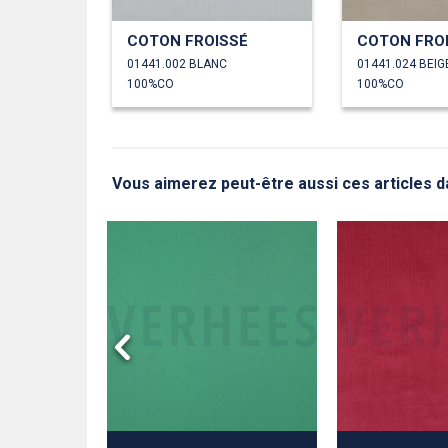
COTON FROISSÉ
COTON FRO
01441.002 BLANC
01441.024 BEIG
100%CO
100%CO
Vous aimerez peut-être aussi ces articles da
N STRETCH