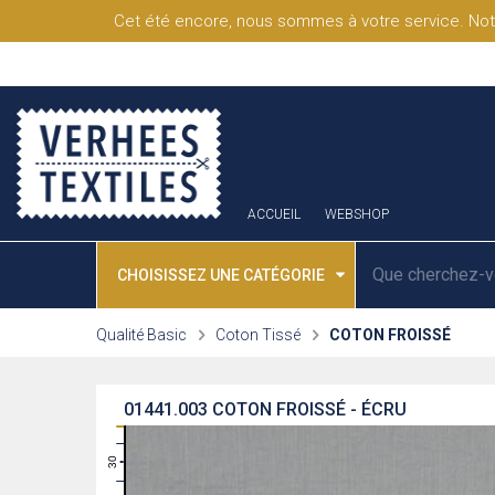
Cet été encore, nous sommes à votre service. Not
ACCUEIL
WEBSHOP
CHOISISSEZ UNE CATÉGORIE
Qualité Basic
Coton Tissé
COTON FROISSÉ
01441.003
COTON FROISSÉ - ÉCRU
31
30
29