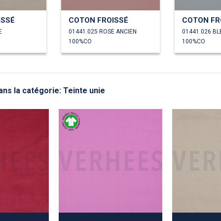
ISSÉ
COTON FROISSÉ
COTON FR
E
01441.025 ROSE ANCIEN
01441.026 BL
100%CO
100%CO
ns la catégorie: Teinte unie