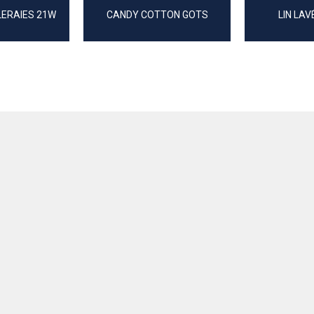
LERAIES 21W
CANDY COTTON GOTS
LIN LAV