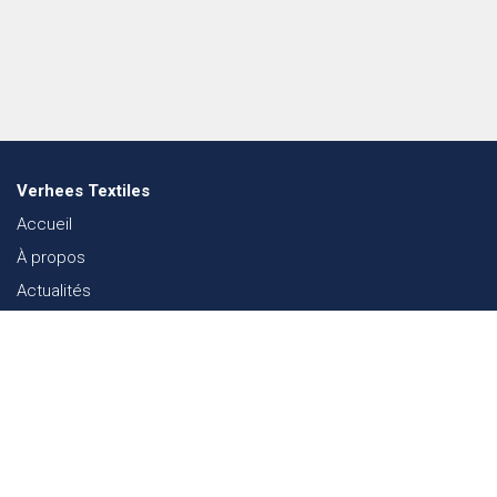
Verhees Textiles
Accueil
À propos
Actualités
Lookbook mode
Durabilité dans le Textile
Événements
Contact
Webshop
FAQ