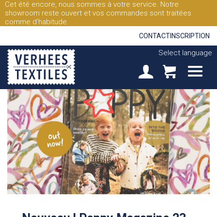
Cet été encore, nous sommes à votre service. Notre
showroom reste ouvert et vos commandes sont traitées
comme d'habitude.
CONTACT
INSCRIPTION
Select language