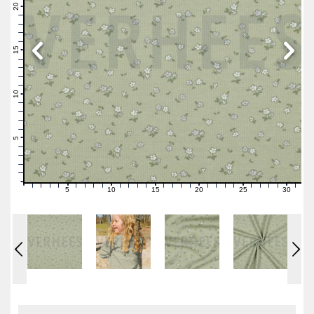
21
20
19
18
17
16
15
14
13
12
11
10
9
8
7
6
5
4
3
2
1
0
5
10
15
20
25
30
0
1
2
3
4
6
7
8
9
11
12
13
14
16
17
18
19
21
22
23
24
26
27
28
29
31