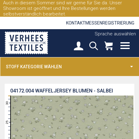
Auch in diesem Sommer sind wir gerne für Sie da. Unser
Showroom ist geöffnet und Ihre Bestellungen werden
selbstverständlich bearbeitet.
KONTAKT
MESSEN
REGISTRIERUNG
Sprache auswählen
STOFF KATEGORIE WÄHLEN
04172.004
WAFFELJERSEY BLUMEN - SALBEI
31
30
29
28
27
26
25
24
23
22