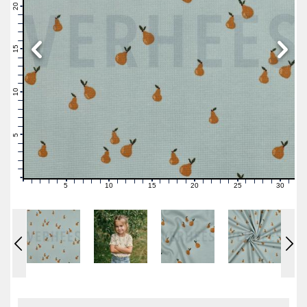
21
20
19
18
17
16
15
14
13
12
11
10
9
8
7
6
5
4
3
2
1
0
5
10
15
20
25
30
0
1
2
3
4
6
7
8
9
11
12
13
14
16
17
18
19
21
22
23
24
26
27
28
29
31