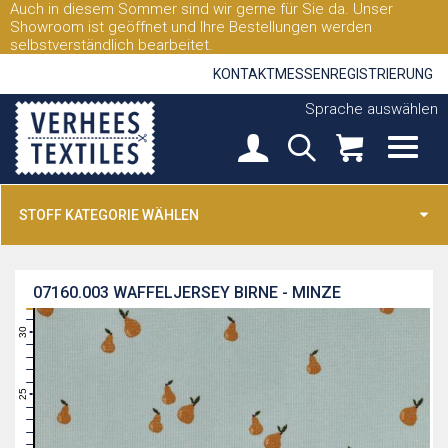
Auch in diesem Sommer sind wir gerne für Sie da. Unser
Showroom ist geöffnet und Ihre Bestellungen werden
selbstverständlich bearbeitet.
KONTAKT
MESSEN
REGISTRIERUNG
Sprache auswählen
STOFF KATEGORIE WÄHLEN
07160.003
WAFFELJERSEY BIRNE - MINZE
31
30
29
28
27
26
25
24
23
22