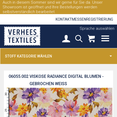
Auch in diesem Sommer sind wir gerne für Sie da. Unser
Showroom ist geöffnet und Ihre Bestellungen werden
selbstverständlich bearbeitet.
KONTAKT
MESSEN
REGISTRIERUNG
Sprache auswählen
STOFF KATEGORIE WÄHLEN
06055.002
VISKOSE RADIANCE DIGITAL BLUMEN -
GEBROCHEN WEISS
31
30
29
28
27
26
25
24