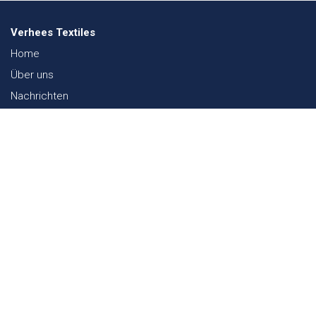
Verhees Textiles
Home
Über uns
Nachrichten
Lookbook
Textil und Nachhaltigkeit
Messen
Kontakt
Webshop
FAQ
Sitemap
Kontakt
Paalgravenlaan 10