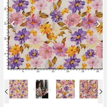
23
22
21
20
19
18
17
16
15
14
13
12
11
10
9
8
7
6
5
4
3
2
1
0
5
10
15
20
25
30
0
1
2
3
4
6
7
8
9
11
12
13
14
16
17
18
19
21
22
23
24
26
27
28
29
31