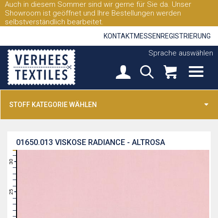
Auch in diesem Sommer sind wir gerne für Sie da. Unser
Showroom ist geöffnet und Ihre Bestellungen werden
selbstverständlich bearbeitet.
KONTAKT
MESSEN
REGISTRIERUNG
Sprache auswählen
STOFF KATEGORIE WÄHLEN
01650.013
VISKOSE RADIANCE - ALTROSA
31
30
29
28
27
26
25
24
23
22