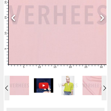
21
20
19
18
17
16
15
14
13
12
11
10
9
8
7
6
5
4
3
2
1
0
5
10
15
20
25
30
0
1
2
3
4
6
7
8
9
11
12
13
14
16
17
18
19
21
22
23
24
26
27
28
29
31