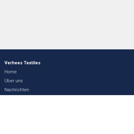
Verhees Textiles
Home
Über uns
Nachrichten
Lookbook
Textil und Nachhaltigkeit
Messen
Kontakt