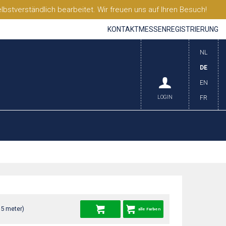
stverständlich bearbeitet. Wir freuen uns auf Ihren Besuch!
KONTAKT
MESSEN
REGISTRIERUNG
NL
DE
EN
LOGIN
FR
35 meter)
alle Farben