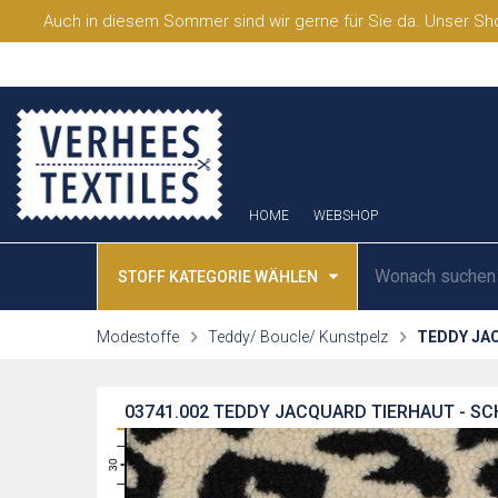
Auch in diesem Sommer sind wir gerne für Sie da. Unser Sho
HOME
WEBSHOP
STOFF KATEGORIE WÄHLEN
Modestoffe
Teddy/ Boucle/ Kunstpelz
TEDDY JA
03741.002
TEDDY JACQUARD TIERHAUT - S
31
30
29