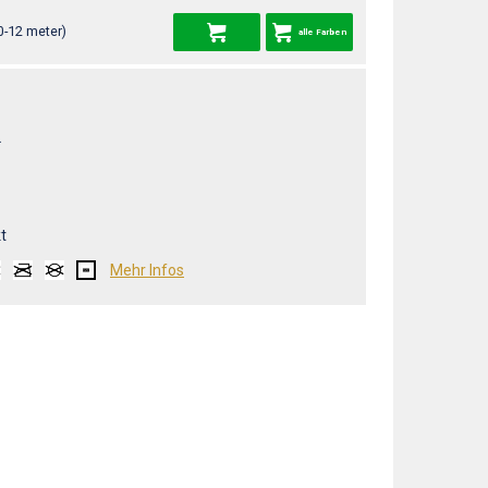
0-12 meter)
alle Farben
L
t
Mehr Infos