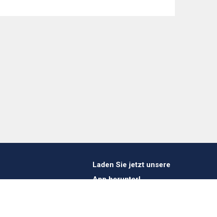
Laden Sie jetzt unsere
App herunter!
1 412 647 347
es@verheestextiles.com