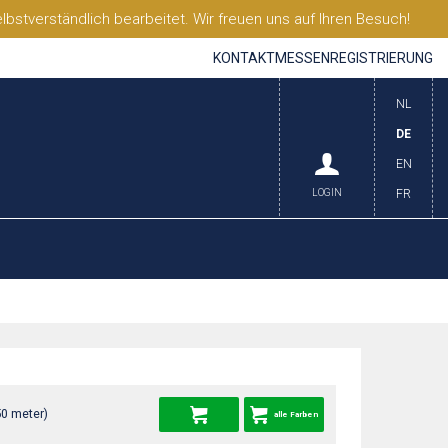
stverständlich bearbeitet. Wir freuen uns auf Ihren Besuch!
KONTAKT
MESSEN
REGISTRIERUNG
NL
DE
EN
LOGIN
FR
50 meter)
alle Farben