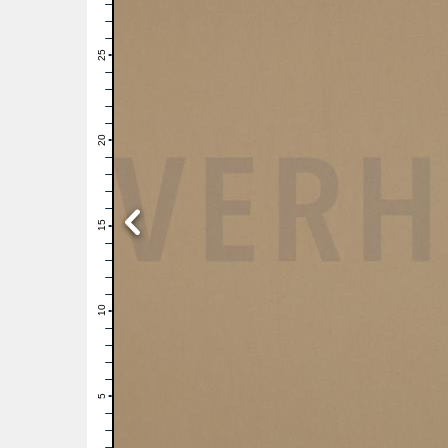
28
27
26
25
24
23
22
21
20
19
18
17
16
15
14
13
12
11
10
9
8
7
6
5
4
3
2