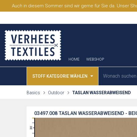
Auch in diesem Sommer sind wir gerne für Sie da. Unser Sho
HOME
WEBSHOP
STOFF KATEGORIE WÄHLEN
Basics
Outdoor
TASLAN WASSERABWEISEND
03497.008
TASLAN WASSERABWEISEND - BEI
31
30
29