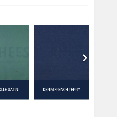
LLE SATIN
DENIM FRENCH TERRY
CANVAS