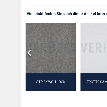
Vielleicht finden Sie auch diese Artikel inte
UMWOLL
Y
STRICK WOLLLOOK
FROTTE SA