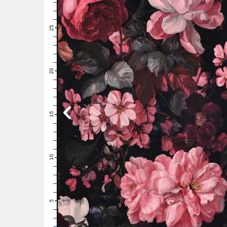
28
27
26
25
24
23
22
21
20
19
18
17
16
15
14
13
12
11
10
9
8
7
6
5
4
3
2