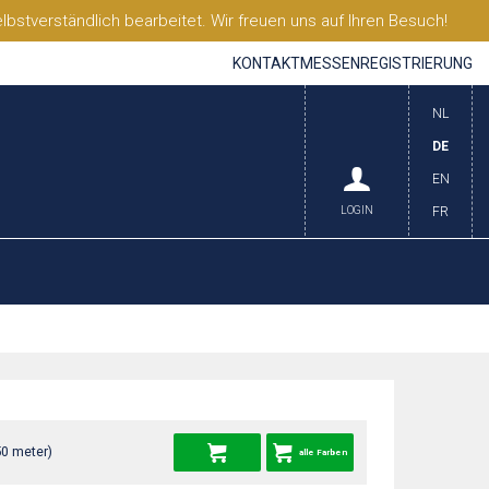
stverständlich bearbeitet. Wir freuen uns auf Ihren Besuch!
KONTAKT
MESSEN
REGISTRIERUNG
NL
DE
EN
LOGIN
FR
50 meter)
alle Farben