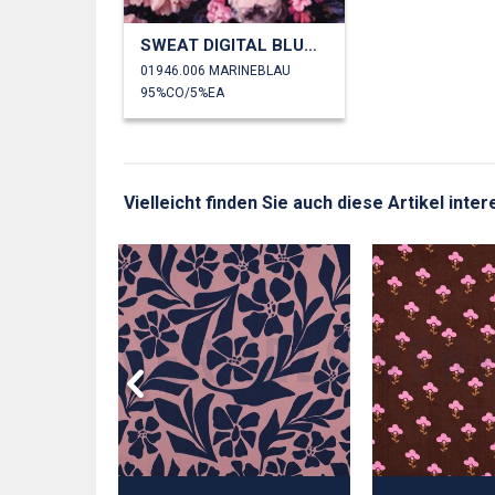
SWEAT DIGITAL BLUMEN
01946.006 MARINEBLAU
95%CO/5%EA
Vielleicht finden Sie auch diese Artikel inte
LA STRETCH
N