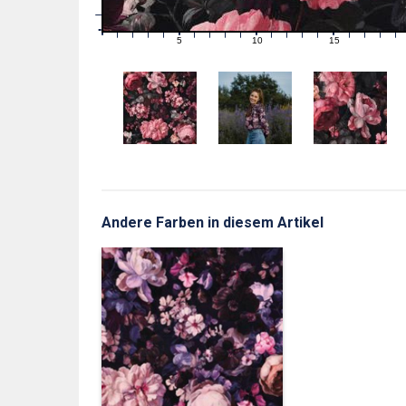
1
0
0
5
10
15
1
2
3
4
6
7
8
9
11
12
13
14
16
17
18
19
Andere Farben in diesem Artikel