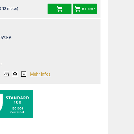
0-12 meter)
alle Farben
/5%EA
t
Mehr Infos