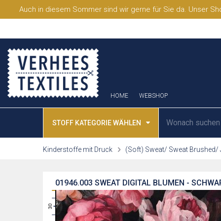
Auch in diesem Sommer sind wir gerne für Sie da. Unser Sho
HOME
WEBSHOP
STOFF KATEGORIE WÄHLEN
Kinderstoffe mit Druck
(Soft) Sweat/ Sweat Brushed/
01946.003
SWEAT DIGITAL BLUMEN - SCHWA
31
30
29