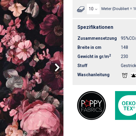
Meter (Doubliert = 1
Spezifikationen
Zusammensetzung
95%CO
Breite in cm
148
2
Gewicht in gr/m
230
Stoff
Gestrick
Waschanleitung