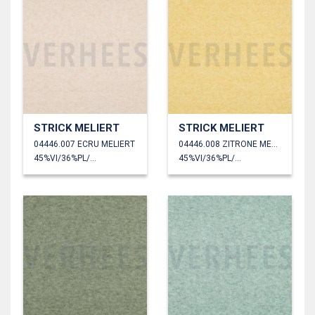
STRICK MELIERT
STRICK MELIERT
04446.007 ECRU MELIERT
04446.008 ZITRONE MELANGE
45%VI/36%PL/19%PA
45%VI/36%PL/19%PA