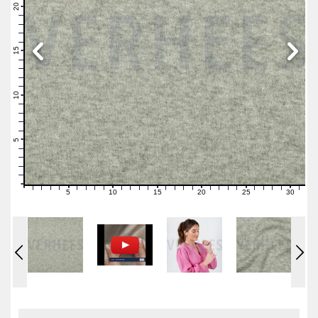
21
20
19
18
17
16
15
14
13
12
11
10
9
8
7
6
5
4
3
2
1
0
5
10
15
20
25
30
0
1
2
3
4
6
7
8
9
11
12
13
14
16
17
18
19
21
22
23
24
26
27
28
29
31