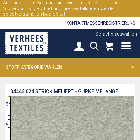
Auch in diesem Sommer sind wir gerne für Sie da. Unser
Showroom ist geöffnet und Ihre Bestellungen werden
selbstverständlich bearbeitet.
KONTAKT
MESSEN
REGISTRIERUNG
Sprache auswählen
STOFF KATEGORIE WÄHLEN
04446.024
STRICK MELIERT - GURKE MELANGE
31
30
29
28
27
26
25
24
23
22