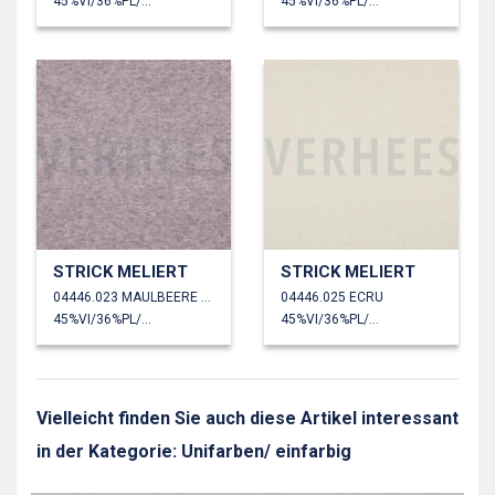
45%VI/36%PL/19%PA
45%VI/36%PL/19%PA
STRICK MELIERT
STRICK MELIERT
04446.023 MAULBEERE MELIERTMÛRE CHINÉ
04446.025 ECRU
45%VI/36%PL/19%PA
45%VI/36%PL/19%PA
Vielleicht finden Sie auch diese Artikel interessant
in der Kategorie: Unifarben/ einfarbig