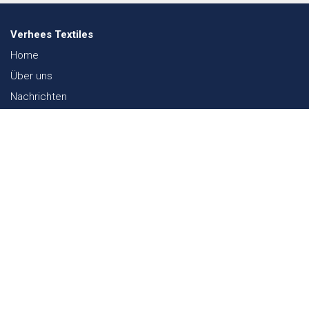
Verhees Textiles
Home
Über uns
Nachrichten
Lookbook
Textil und Nachhaltigkeit
Messen
Kontakt
Webshop
FAQ
Sitemap
Kontakt
Paalgravenlaan 10