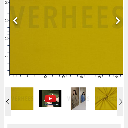
21
20
19
18
17
16
15
14
13
12
11
10
9
8
7
6
5
4
3
2
1
0
5
10
15
20
25
30
0
1
2
3
4
6
7
8
9
11
12
13
14
16
17
18
19
21
22
23
24
26
27
28
29
31