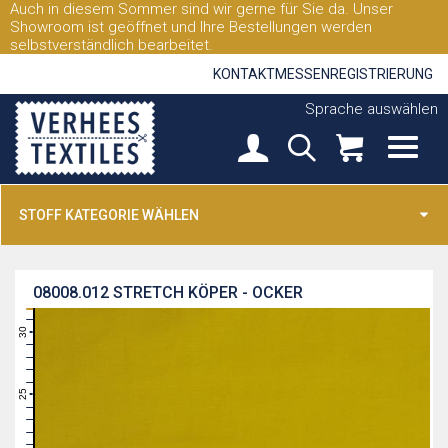
Auch in diesem Sommer sind wir gerne für Sie da. Unser
Showroom ist geöffnet und Ihre Bestellungen werden
selbstverständlich bearbeitet.
KONTAKT
MESSEN
REGISTRIERUNG
Sprache auswählen
STOFF KATEGORIE WÄHLEN
08008.012
STRETCH KÖPER - OCKER
31
30
29
28
27
26
25
24
23
22