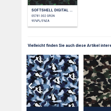
SOFTSHELL DIGITAL CAMOUFLAGE
05781.002 GRÜN
95%PL/5%EA
Vielleicht finden Sie auch diese Artikel inte
GOTS