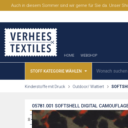
Auch in diesem Sommer sind wir gerne für Sie da. Unser Sho
HOME
WEBSHOP
STOFF KATEGORIE WÄHLEN
Kinderstoffe mit Druck
Outdoor/ Wattiert
SOFTSH
05781.001
SOFTSHELL DIGITAL CAMOUFLAGE
31
30
29