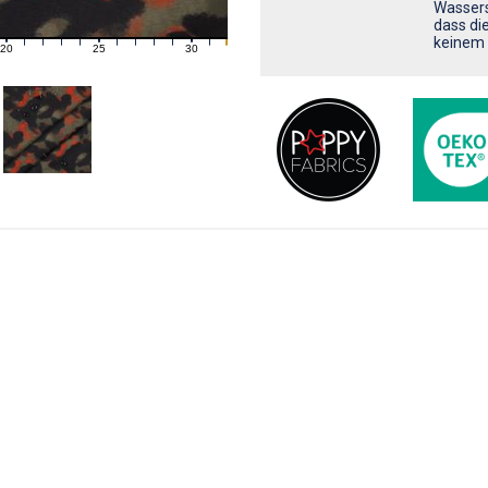
Wassers
dass di
20
25
30
21
22
23
24
26
27
28
29
31
keinem 