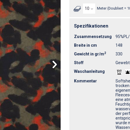
Meter (Doubliert = 1
Spezifikationen
Zusammensetzung
95%PL
Breite in cm
148
2
Gewicht in gr/m
330
Stoff
Gewebt
Waschanleitung
Kommentar
Softshe
trocken 
eigenen
Fleecesc
eine at
Feuchtig
wassera
der per
entspri
wurde m
Wasserd