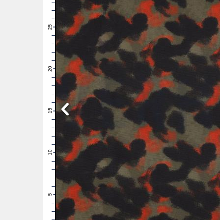
28
27
26
25
24
23
22
21
20
19
18
17
16
15
14
13
12
11
10
9
8
7
6
5
4
3
2