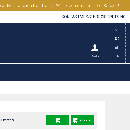
stverständlich bearbeitet. Wir freuen uns auf Ihren Besuch!
KONTAKT
MESSEN
REGISTRIERUNG
NL
DE
EN
LOGIN
FR
50 meter)
alle Farben