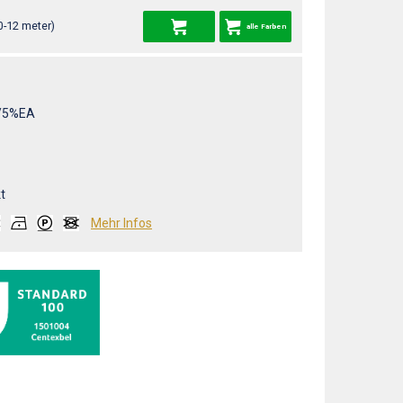
0-12 meter)
alle Farben
/5%EA
t
Mehr Infos