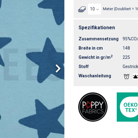
Meter (Doubliert = 1
Spezifikationen
Zusammensetzung
95%CO
Breite in cm
148
2
Gewicht in gr/m
225
Stoff
Gestrick
Waschanleitung