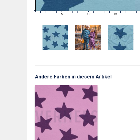
1
0
0
5
10
15
1
2
3
4
6
7
8
9
11
12
13
14
16
17
18
19
Andere Farben in diesem Artikel