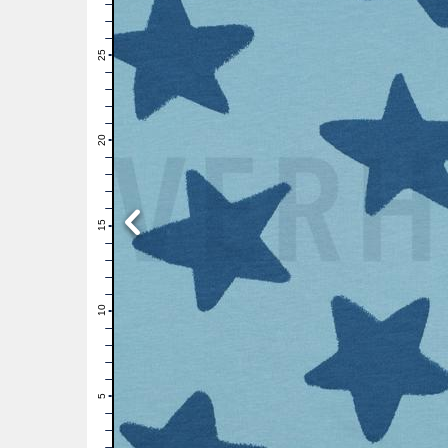
28
27
26
25
24
23
22
21
20
19
18
17
16
15
14
13
12
11
10
9
8
7
6
5
4
3
2