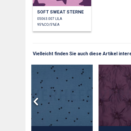
SOFT SWEAT STERNE
05063.007 LILA
95%CO/5%EA
Vielleicht finden Sie auch diese Artikel int
OPELINE
TERNE