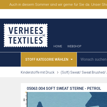
Auch in diesem Sommer sind wir gerne für Sie da. Unser Sho
HOME
WEBSHOP
STOFF KATEGORIE WÄHLEN
Kinderstoffe mit Druck
(Soft) Sweat/ Sweat Brushed/
05063.004
SOFT SWEAT STERNE - PETROL
31
30
29