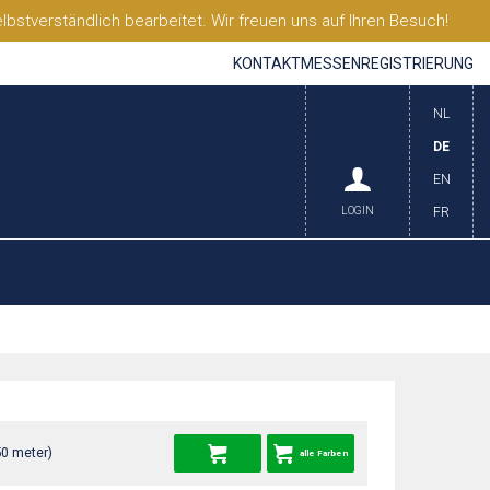
stverständlich bearbeitet. Wir freuen uns auf Ihren Besuch!
KONTAKT
MESSEN
REGISTRIERUNG
NL
DE
EN
LOGIN
FR
50 meter)
alle Farben