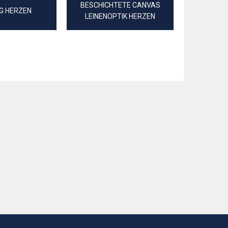
BESCHICHTETE CANVAS
FEI
G HERZEN
LEINENOPTIK HERZEN
BAUMW