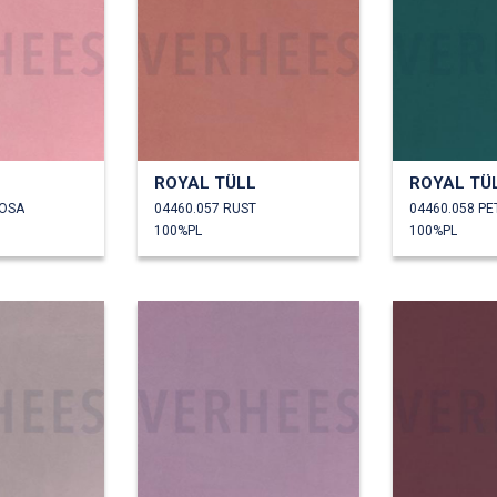
L
ROYAL TÜLL
ROYAL TÜ
ROSA
04460.057 RUST
04460.058 P
100%PL
100%PL