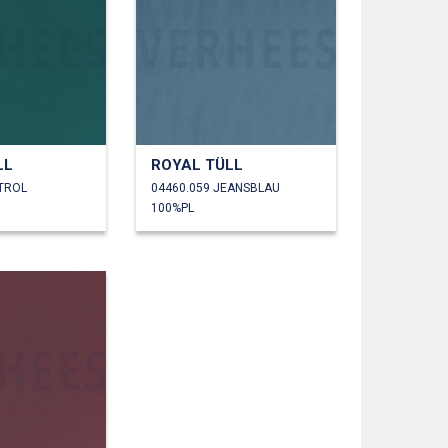
LL
ROYAL TÜLL
ETROL
04460.059 JEANSBLAU
100%PL