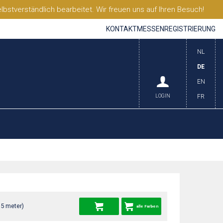
stverständlich bearbeitet. Wir freuen uns auf Ihren Besuch!
KONTAKT
MESSEN
REGISTRIERUNG
NL
DE
EN
LOGIN
FR
35 meter)
alle Farben