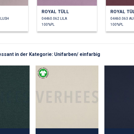
L
ROYAL TÜLL
ROYAL TÜ
BLUSH
04460.062 LILA
04460.063 A
100%PL
100%PL
ressant in der Kategorie: Unifarben/ einfarbig