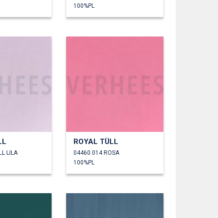
100%PL
LL
ROYAL TÜLL
L LILA
04460.014 ROSA
100%PL