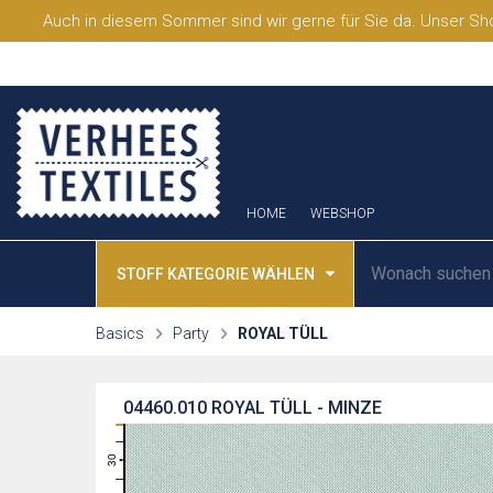
Auch in diesem Sommer sind wir gerne für Sie da. Unser Sho
HOME
WEBSHOP
STOFF KATEGORIE WÄHLEN
Basics
Party
ROYAL TÜLL
04460.010
ROYAL TÜLL - MINZE
31
30
29