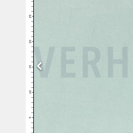
28
27
26
25
24
23
22
21
20
19
18
17
16
15
14
13
12
11
10
9
8
7
6
5
4
3
2