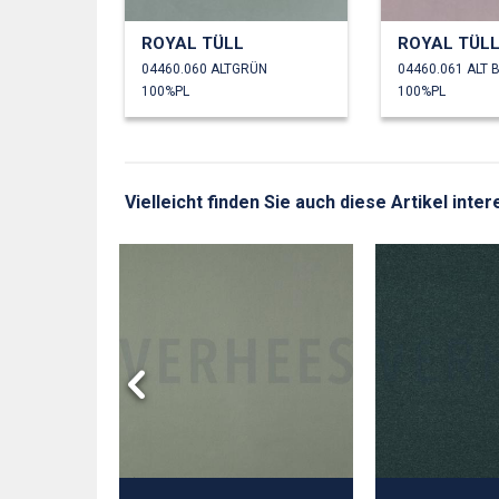
ROYAL TÜLL
ROYAL TÜL
04460.060 ALTGRÜN
04460.061 ALT 
100%PL
100%PL
Vielleicht finden Sie auch diese Artikel inte
ORD 4.5W