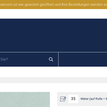
wroom ist wie gewohnt geöffnet und Ihre Bestellungen werden selb
Meter (auf Rolle = 