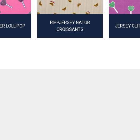
RIPPJERSEY NATUR
ER LOLLIPOP
JERSEY GLI
CROISSANTS