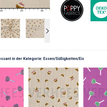
20
25
30
21
22
23
24
26
27
28
29
31
eressant in der Kategorie: Essen/Süßigkeiten/Eis