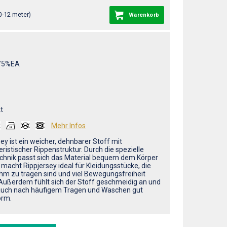
0-12 meter)
Warenkorb
/5%EA
t
Mehr Infos
ey ist ein weicher, dehnbarer Stoff mit
ristischer Rippenstruktur. Durch die spezielle
echnik passt sich das Material bequem dem Körper
 macht Rippjersey ideal für Kleidungsstücke, die
m zu tragen sind und viel Bewegungsfreiheit
 Außerdem fühlt sich der Stoff geschmeidig an und
auch nach häufigem Tragen und Waschen gut
orm.