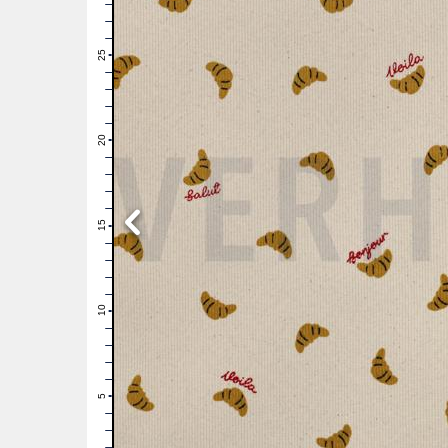
28
27
26
25
24
23
22
21
20
19
18
17
16
15
14
13
12
11
10
9
8
7
6
5
4
3
2