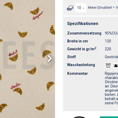
Meter (Doubliert = 1
Spezifikationen
Zusammensetzung
95%CO
Breite in cm
120
2
Gewicht in gr/m
220
Stoff
Gestrick
Waschanleitung
Kommentar
Rippjers
charakte
Strickt
an. Dies
angeneh
bieten.
behält 
seine F