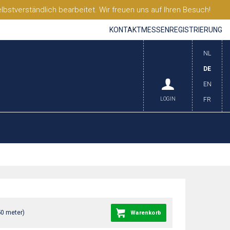
stverständlich bearbeitet. Wir freuen uns auf Ihren Besuch!
KONTAKT
MESSEN
REGISTRIERUNG
NL
DE
EN
LOGIN
FR
50 meter)
Warenkorb