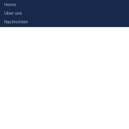
Home
Über uns
Nachrichten
Lookbook
Textil und Nachhaltigkeit
Messen
Kontakt
Webshop
FAQ
Sitemap
Kontakt
Paalgravenlaan 10
5342 LR
Oss
The Netherlands