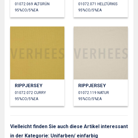
01072.069 ALTGRÜN
01072.071 HELLTÜRKIS
95%CO/5%EA
95%CO/5%EA
RIPPJERSEY
RIPPJERSEY
01072.072 CURRY
01072.119 NATUR
95%CO/5%EA
95%CO/5%EA
Vielleicht finden Sie auch diese Artikel interessant
in der Kategorie: Unifarben/ einfarbig