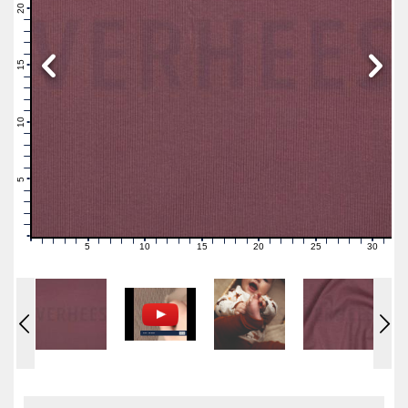
21
20
19
18
17
16
15
14
13
12
11
10
9
8
7
6
5
4
3
2
1
0
5
10
15
20
25
30
0
1
2
3
4
6
7
8
9
11
12
13
14
16
17
18
19
21
22
23
24
26
27
28
29
31