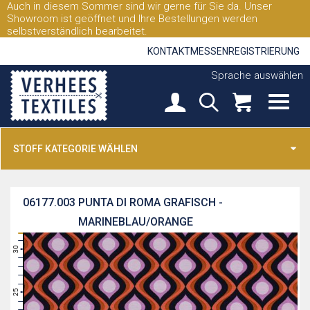
Auch in diesem Sommer sind wir gerne für Sie da. Unser
Showroom ist geöffnet und Ihre Bestellungen werden
selbstverständlich bearbeitet.
KONTAKT
MESSEN
REGISTRIERUNG
Sprache auswählen
STOFF KATEGORIE WÄHLEN
06177.003
PUNTA DI ROMA GRAFISCH -
MARINEBLAU/ORANGE
31
30
29
28
27
26
25
24