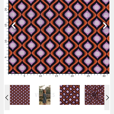
23
22
21
20
19
18
17
16
15
14
13
12
11
10
9
8
7
6
5
4
3
2
1
0
5
10
15
20
25
30
0
1
2
3
4
6
7
8
9
11
12
13
14
16
17
18
19
21
22
23
24
26
27
28
29
31