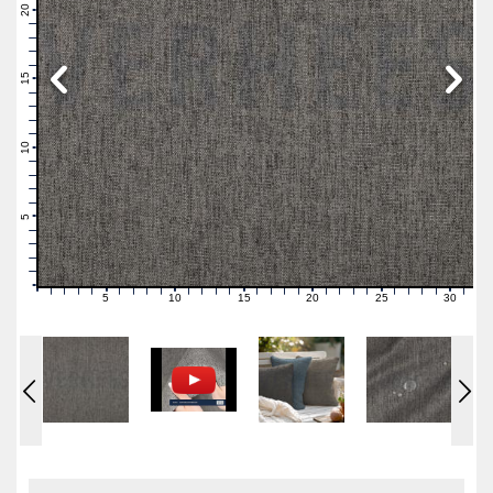
21
20
19
18
17
16
15
14
13
12
11
10
9
8
7
6
5
4
3
2
1
0
5
10
15
20
25
30
0
1
2
3
4
6
7
8
9
11
12
13
14
16
17
18
19
21
22
23
24
26
27
28
29
31