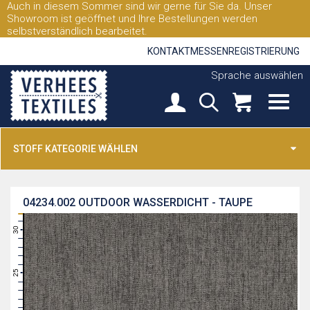
Auch in diesem Sommer sind wir gerne für Sie da. Unser
Showroom ist geöffnet und Ihre Bestellungen werden
selbstverständlich bearbeitet.
KONTAKT
MESSEN
REGISTRIERUNG
Sprache auswählen
STOFF KATEGORIE WÄHLEN
04234.002
OUTDOOR WASSERDICHT - TAUPE
31
30
29
28
27
26
25
24
23
22