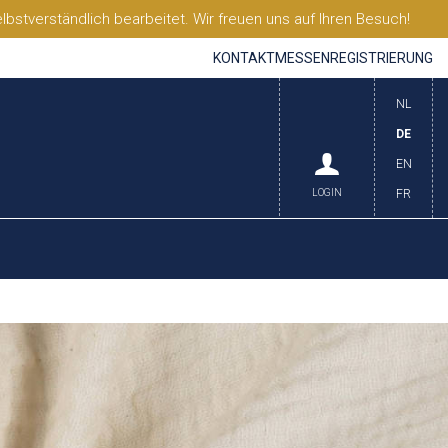
stverständlich bearbeitet. Wir freuen uns auf Ihren Besuch!
KONTAKT
MESSEN
REGISTRIERUNG
NL
DE
EN
LOGIN
FR