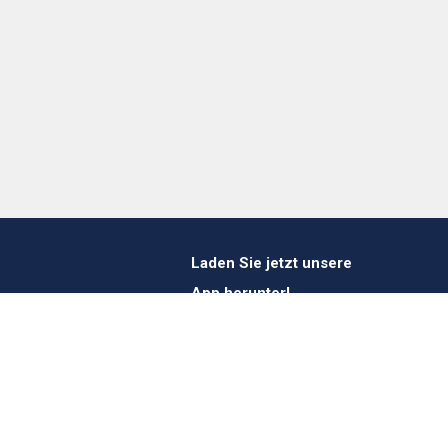
Laden Sie jetzt unsere
App herunter!
1 412 647 347
es@verheestextiles.com
Folgen Sie uns in den
sozialen Medien!