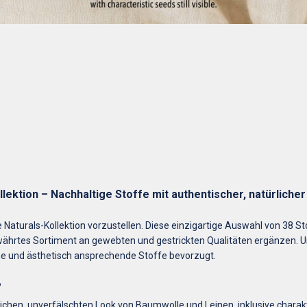
lektion – Nachhaltige Stoffe mit authentischer, natürliche
e Naturals-Kollektion vorzustellen. Diese einzigartige Auswahl von 38 St
ewährtes Sortiment an gewebten und gestrickten Qualitäten ergänzen. Un
he und ästhetisch ansprechende Stoffe bevorzugt.
?
ichen, unverfälschten Look von Baumwolle und Leinen, inklusive charakte