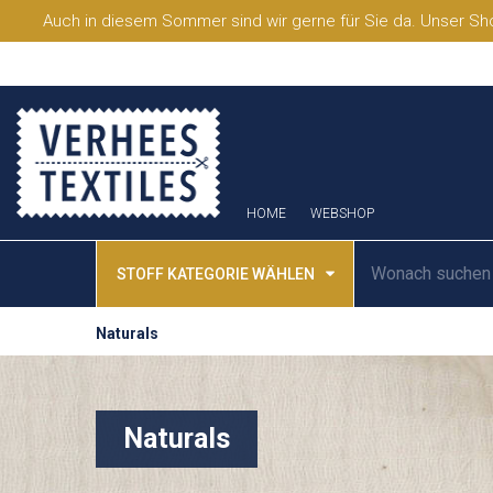
Auch in diesem Sommer sind wir gerne für Sie da. Unser Sho
HOME
WEBSHOP
STOFF KATEGORIE WÄHLEN
Naturals
Naturals