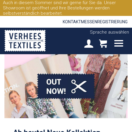
Auch in diesem Sommer sind wir gerne für Sie da. Unser
Showroom ist geöffnet und Ihre Bestellungen werden
selbstverständlich bearbeitet.
KONTAKT
MESSEN
REGISTRIERUNG
Sprache auswählen