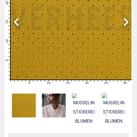
21
20
19
18
17
16
15
14
13
12
11
10
9
8
7
6
5
4
3
2
1
0
5
10
15
20
25
30
0
1
2
3
4
6
7
8
9
11
12
13
14
16
17
18
19
21
22
23
24
26
27
28
29
31