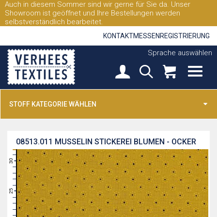
Auch in diesem Sommer sind wir gerne für Sie da. Unser
Showroom ist geöffnet und Ihre Bestellungen werden
selbstverständlich bearbeitet.
KONTAKT
MESSEN
REGISTRIERUNG
Sprache auswählen
STOFF KATEGORIE WÄHLEN
08513.011
MUSSELIN STICKEREI BLUMEN - OCKER
31
30
29
28
27
26
25
24
23
22