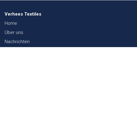
Verhees Textiles
Home
Über uns
Nachrichten
Lookbook
Textil und Nachhaltigkeit
Messen
Kontakt
Webshop
FAQ
Sitemap
Kontakt
Paalgravenlaan 10