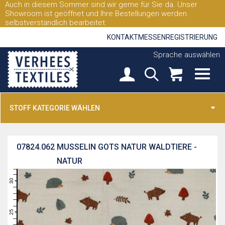
Auch in diesem Sommer sind wir gerne für Sie da. Unser
Showroom ist geöffnet und Ihre Bestellungen werden
selbstverständlich bearbeitet.
KONTAKT
MESSEN
REGISTRIERUNG
Sprache auswählen
STOFF KATEGORIE WÄHLEN
07824.062
MUSSELIN GOTS NATUR WALDTIERE -
NATUR
31
30
29
28
27
26
25
24