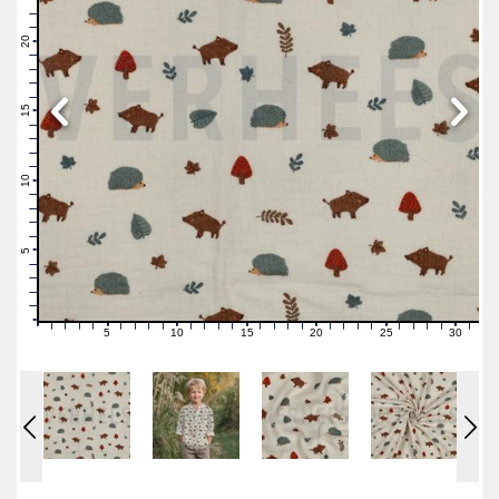
23
22
21
20
19
18
17
16
15
14
13
12
11
10
9
8
7
6
5
4
3
2
1
0
5
10
15
20
25
30
0
1
2
3
4
6
7
8
9
11
12
13
14
16
17
18
19
21
22
23
24
26
27
28
29
31