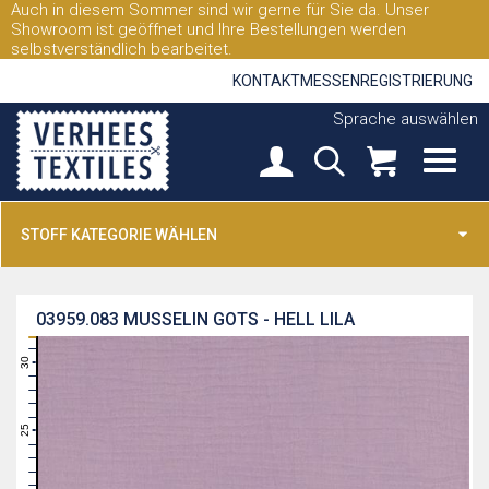
Auch in diesem Sommer sind wir gerne für Sie da. Unser
Showroom ist geöffnet und Ihre Bestellungen werden
selbstverständlich bearbeitet.
KONTAKT
MESSEN
REGISTRIERUNG
Sprache auswählen
STOFF KATEGORIE WÄHLEN
03959.083
MUSSELIN GOTS - HELL LILA
31
30
29
28
27
26
25
24
23
22