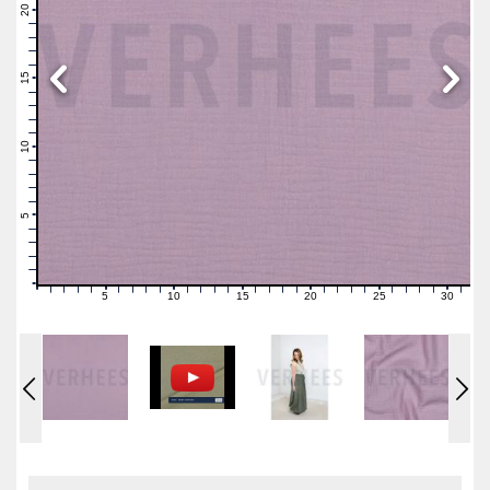
21
20
19
18
17
16
15
14
13
12
11
10
9
8
7
6
5
4
3
2
1
0
5
10
15
20
25
30
0
1
2
3
4
6
7
8
9
11
12
13
14
16
17
18
19
21
22
23
24
26
27
28
29
31