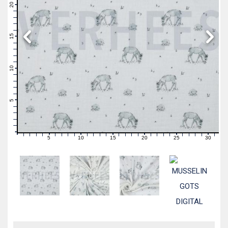
21
20
19
18
17
16
15
14
13
12
11
10
9
8
7
6
5
4
3
2
1
0
5
10
15
20
25
30
0
1
2
3
4
6
7
8
9
11
12
13
14
16
17
18
19
21
22
23
24
26
27
28
29
31