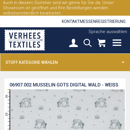
Auch in diesem Sommer sind wir gerne für Sie da. Unser
Showroom ist geöffnet und Ihre Bestellungen werden
selbstverständlich bearbeitet.
KONTAKT
MESSEN
REGISTRIERUNG
Sprache auswählen
STOFF KATEGORIE WÄHLEN
06907.002
MUSSELIN GOTS DIGITAL WALD - WEISS
31
30
29
28
27
26
25
24
23
22