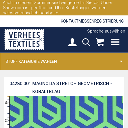
Auch in diesem Sommer sind wir gerne für Sie da. Unser
Showroom ist geöffnet und Ihre Bestellungen werden
selbstverständlich bearbeitet.
KONTAKT
MESSEN
REGISTRIERUNG
Sprache auswählen
STOFF KATEGORIE WÄHLEN
04280.001
MAGNOLIA STRETCH GEOMETRISCH -
KOBALTBLAU
31
30
29
28
27
26
25
24