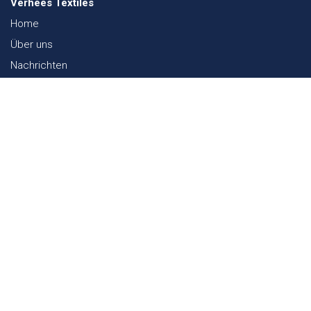
Verhees Textiles
Home
Über uns
Nachrichten
Lookbook
Textil und Nachhaltigkeit
Messen
Kontakt
Webshop
FAQ
Sitemap
Kontakt
Paalgravenlaan 10
5342 LR
Oss
The Netherlands