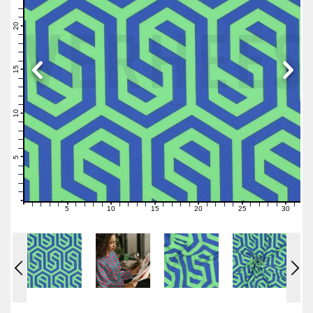
23
22
21
20
19
18
17
16
15
14
13
12
11
10
9
8
7
6
5
4
3
2
1
0
5
10
15
20
25
30
0
1
2
3
4
6
7
8
9
11
12
13
14
16
17
18
19
21
22
23
24
26
27
28
29
31