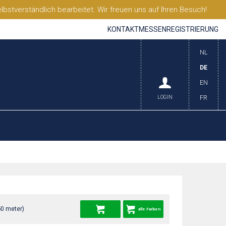
stverständlich bearbeitet. Wir freuen uns auf Ihren Besuch!
KONTAKT
MESSEN
REGISTRIERUNG
NL
DE
EN
LOGIN
FR
50 meter)
alle Farben