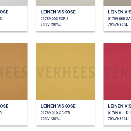
KOSE
LEINEN VISKOSE
LEINEN VI
S
01789.003 ECRU
01789.005 S
70%VI/30%LI
70%VI/30%LI
KOSE
LEINEN VISKOSE
LEINEN VI
EL
01789.010 OCKER
01789.011 D
70%VI/30%LI
70%VI/30%LI