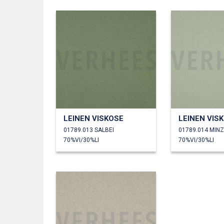
LEINEN VISKOSE
LEINEN VIS
01789.013 SALBEI
01789.014 MIN
70%VI/30%LI
70%VI/30%LI