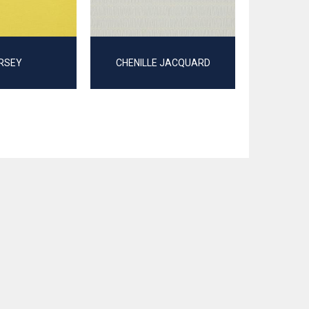
RSEY
CHENILLE JACQUARD
STEPP