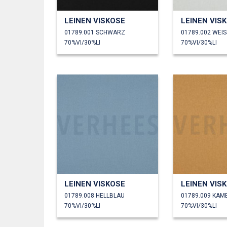
LEINEN VISKOSE
LEINEN VIS
01789.001 SCHWARZ
01789.002 WEIS
70%VI/30%LI
70%VI/30%LI
LEINEN VISKOSE
LEINEN VIS
01789.008 HELLBLAU
01789.009 KAM
70%VI/30%LI
70%VI/30%LI