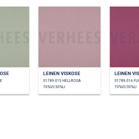
KOSE
LEINEN VISKOSE
LEINEN VI
ZE
01789.015 HELLROSA
01789.016 FU
70%VI/30%LI
70%VI/30%LI