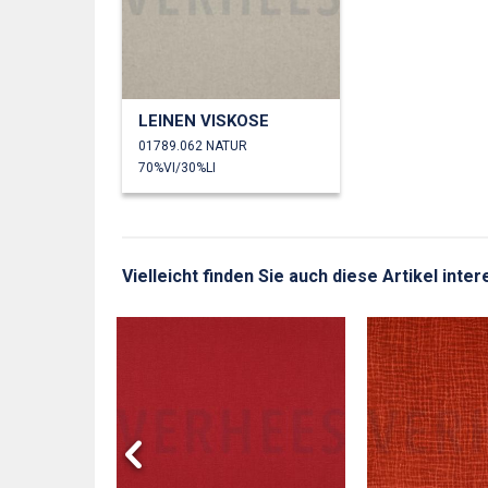
LEINEN VISKOSE
01789.062 NATUR
70%VI/30%LI
Vielleicht finden Sie auch diese Artikel inte
AMT