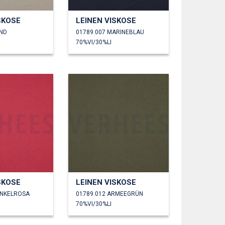
SKOSE
LEINEN VISKOSE
AND
01789.007 MARINEBLAU
70%VI/30%LI
SKOSE
LEINEN VISKOSE
UNKELROSA
01789.012 ARMEEGRÜN
70%VI/30%LI