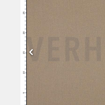
28
27
26
25
24
23
22
21
20
19
18
17
16
15
14
13
12
11
10
9
8
7
6
5
4
3
2