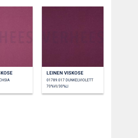
SKOSE
LEINEN VISKOSE
CHSIA
01789.017 DUNKELVIOLETT
70%VI/30%LI