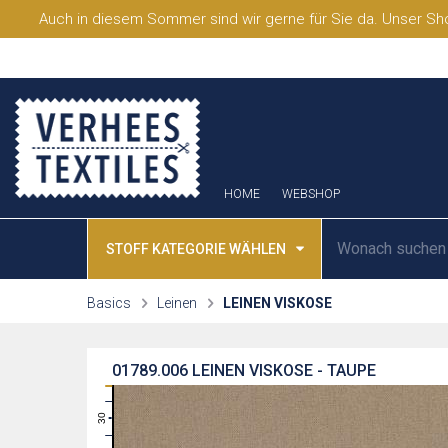
Auch in diesem Sommer sind wir gerne für Sie da. Unser Sho
HOME
WEBSHOP
STOFF KATEGORIE WÄHLEN
Basics
Leinen
LEINEN VISKOSE
01789.006
LEINEN VISKOSE - TAUPE
31
30
29