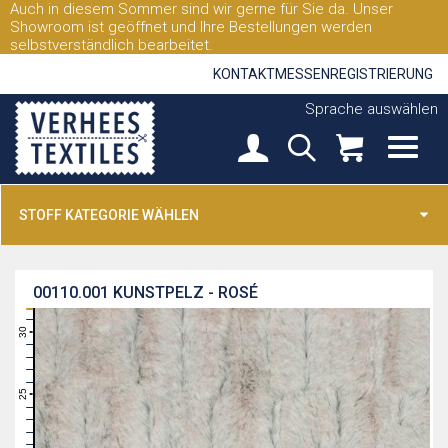
Auch in diesem Sommer sind wir gerne für Sie da. Unser
Showroom ist geöffnet und Ihre Bestellungen werden
selbstverständlich bearbeitet.
KONTAKT
MESSEN
REGISTRIERUNG
Sprache auswählen
STOFF KATEGORIE WÄHLEN
00110.001
KUNSTPELZ - ROSÉ
31
30
29
28
27
26
25
24
23
22