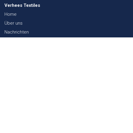
Verhees Textiles
Home
Über uns
Nachrichten
Lookbook
Textil und Nachhaltigkeit
Messen
Kontakt
Webshop
FAQ
Sitemap
Kontakt
Paalgravenlaan 10
5342 LR
Oss