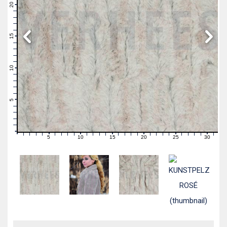
21
20
19
18
17
16
15
14
13
12
11
10
9
8
7
6
5
4
3
2
1
0
5
10
15
20
25
30
0
1
2
3
4
6
7
8
9
11
12
13
14
16
17
18
19
21
22
23
24
26
27
28
29
31