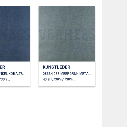
ER
KUNSTLEDER
08334.032 DUNKEL KOBALTBLAU
08334.033 MEERGRÜN METALLIC
40%PU/30%VI/30%PL
40%PU/30%VI/30%PL