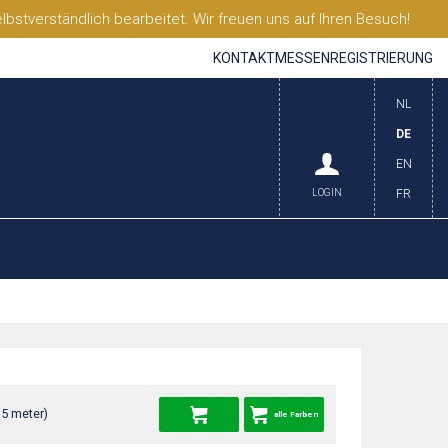
stverständlich bearbeitet. Wir freuen uns auf Ihren Besuch!
KONTAKT
MESSEN
REGISTRIERUNG
NL
DE
EN
LOGIN
FR
35 meter)
alle Farben