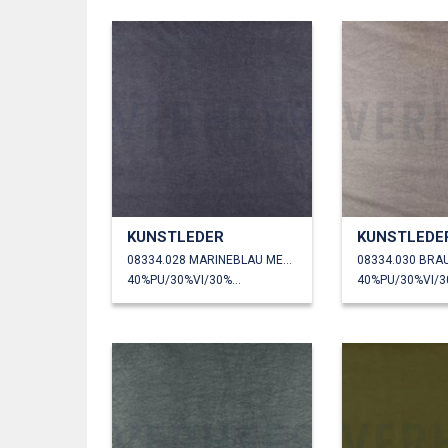
KUNSTLEDER
KUNSTLEDE
08334.028 MARINEBLAU METALLIC
08334.030 BRA
40%PU/30%VI/30%PL