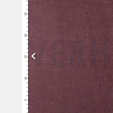
28
27
26
25
24
23
22
21
20
19
18
17
16
15
14
13
12
11
10
9
8
7
6
5
4
3
2