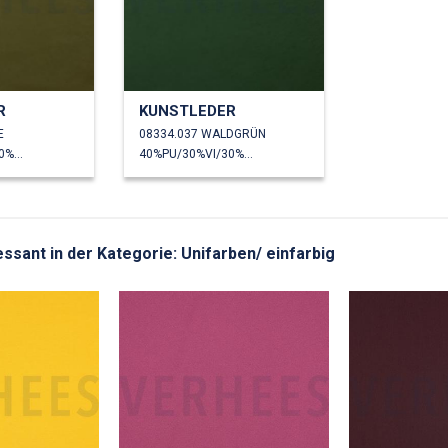
R
KUNSTLEDER
E
08334.037 WALDGRÜN
40%PU/30%VI/30%PL
40%PU/30%VI/30%PL
ressant in der Kategorie: Unifarben/ einfarbig