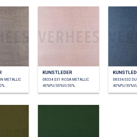
R
KUNSTLEDER
KUNSTLED
UN METALLIC
08334.031 ROSA METALLIC
40%PU/30%VI/30%PL
40%PU/30%VI/30%PL