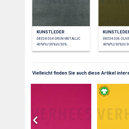
KUNSTLEDER
KUNSTLEDE
08334.034 GRÜN METALLIC
08334.036 OLIV
40%PU/30%VI/30%PL
Vielleicht finden Sie auch diese Artikel inte
HEN GOTS