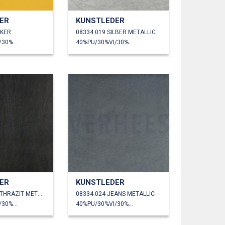
ER
KUNSTLEDER
CKER
08334.019 SILBER METALLIC
40%PU/30%VI/30%PL
40%PU/30%VI/30%PL
ER
KUNSTLEDER
08334.023 ANTHRAZIT METALLIC
08334.024 JEANS METALLIC
40%PU/30%VI/30%PL
40%PU/30%VI/30%PL