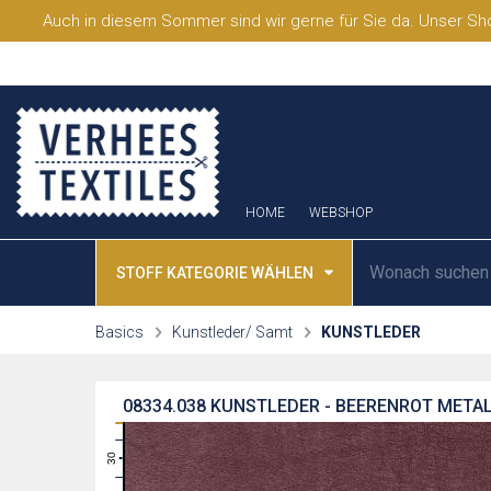
Auch in diesem Sommer sind wir gerne für Sie da. Unser Sho
HOME
WEBSHOP
STOFF KATEGORIE WÄHLEN
Basics
Kunstleder/ Samt
KUNSTLEDER
08334.038
KUNSTLEDER - BEERENROT METAL
31
30
29