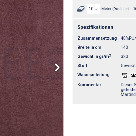
Meter (Doubliert = 1
Spezifikationen
Zusammensetzung
40%PU/
Breite in cm
140
2
Gewicht in gr/m
320
Stoff
Gewebt
Waschanleitung
Kommentar
Dieser 
geteste
Martind