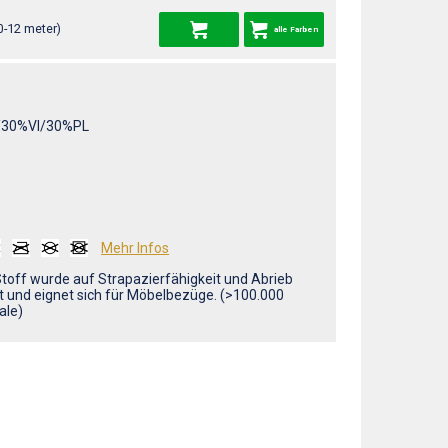
0-12 meter)
alle Farben
30%VI/30%PL
Mehr Infos
Stoff wurde auf Strapazierfähigkeit und Abrieb
t und eignet sich für Möbelbezüge. (>100.000
ale)