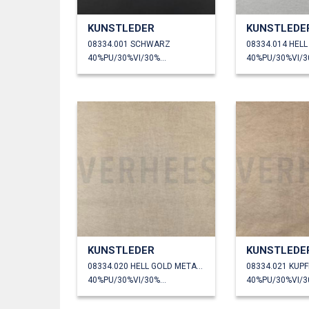
KUNSTLEDER
KUNSTLEDE
08334.001 SCHWARZ
40%PU/30%VI/30%PL
KUNSTLEDER
KUNSTLEDE
08334.020 HELL GOLD METALLIC
08334.021 KUP
40%PU/30%VI/30%PL