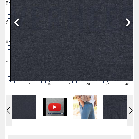
21
20
19
18
17
16
15
14
13
12
11
10
9
8
7
6
5
4
3
2
1
0
5
10
15
20
25
30
0
1
2
3
4
6
7
8
9
11
12
13
14
16
17
18
19
21
22
23
24
26
27
28
29
31