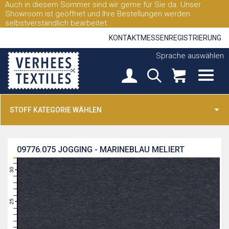
Auch in diesem Sommer sind wir gerne für Sie da. Unser
Showroom ist geöffnet und Ihre Bestellungen werden
selbstverständlich bearbeitet.
KONTAKT
MESSEN
REGISTRIERUNG
Sprache auswählen
STOFF KATEGORIE WÄHLEN
09776.075
JOGGING - MARINEBLAU MELIERT
31
30
29
28
27
26
25
24
23
22