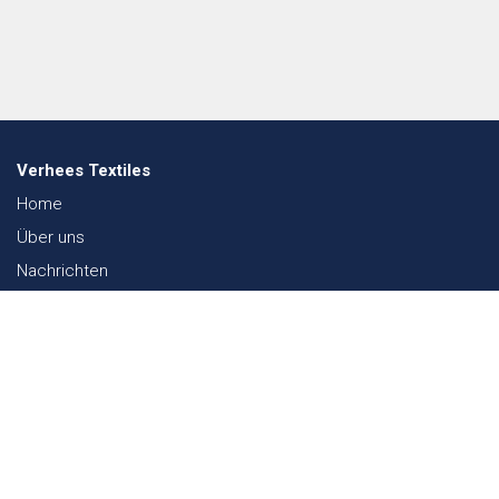
Verhees Textiles
Home
Über uns
Nachrichten
Lookbook
Textil und Nachhaltigkeit
Messen
Kontakt
Webshop
FAQ