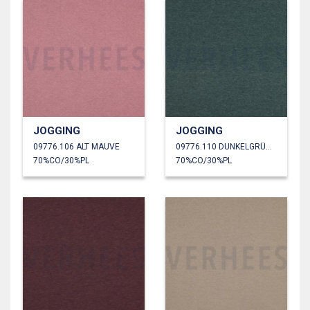
JOGGING
JOGGING
09776.106 ALT MAUVE
09776.110 DUNKELGRÜN MELIERT
70%CO/30%PL
70%CO/30%PL