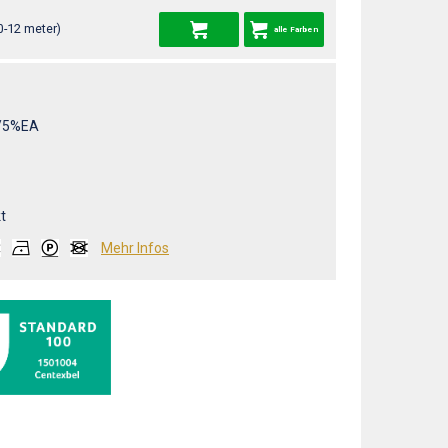
0-12 meter)
alle Farben
/5%EA
t
Mehr Infos