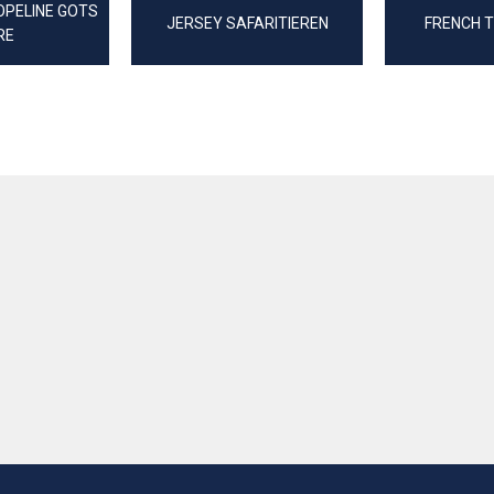
PELINE GOTS
JERSEY SAFARITIEREN
FRENCH T
RE