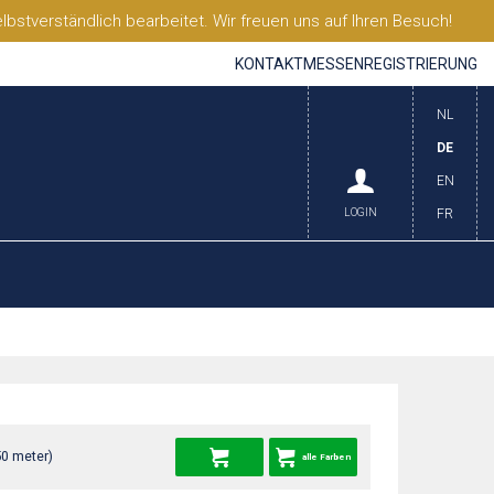
stverständlich bearbeitet. Wir freuen uns auf Ihren Besuch!
KONTAKT
MESSEN
REGISTRIERUNG
NL
DE
EN
LOGIN
FR
50 meter)
alle Farben