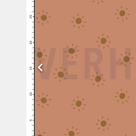
28
27
26
25
24
23
22
21
20
19
18
17
16
15
14
13
12
11
10
9
8
7
6
5
4
3
2