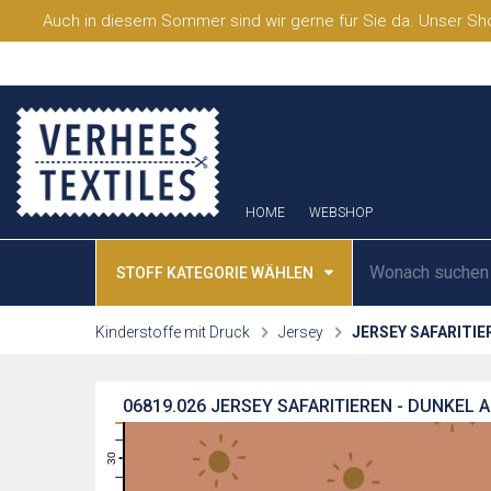
Auch in diesem Sommer sind wir gerne für Sie da. Unser Sho
HOME
WEBSHOP
STOFF KATEGORIE WÄHLEN
Kinderstoffe mit Druck
Jersey
JERSEY SAFARITIE
06819.026
JERSEY SAFARITIEREN - DUNKEL 
31
30
29