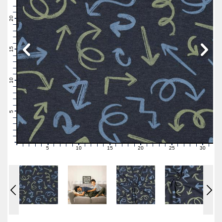
23
22
21
20
19
18
17
16
15
14
13
12
11
10
9
8
7
6
5
4
3
2
1
0
5
10
15
20
25
30
0
1
2
3
4
6
7
8
9
11
12
13
14
16
17
18
19
21
22
23
24
26
27
28
29
31