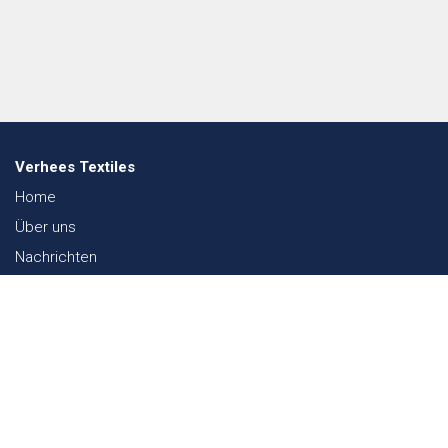
Verhees Textiles
Home
Über uns
Nachrichten
Lookbook
Textil und Nachhaltigkeit
Messen
Kontakt
Webshop
FAQ