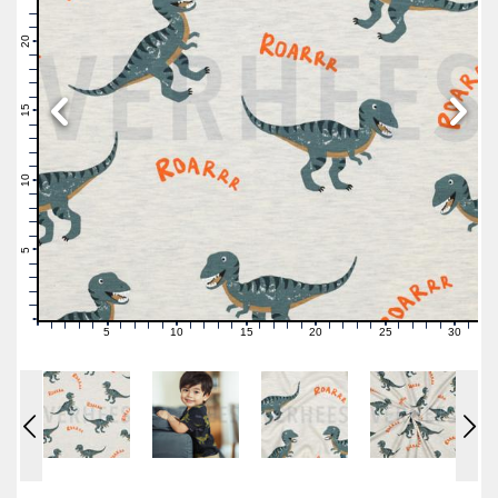
23
22
21
20
19
18
17
16
15
14
13
12
11
10
9
8
7
6
5
4
3
2
1
0
5
10
15
20
25
30
0
1
2
3
4
6
7
8
9
11
12
13
14
16
17
18
19
21
22
23
24
26
27
28
29
31