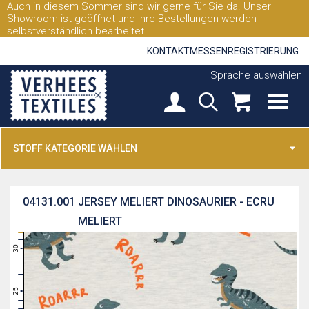
Auch in diesem Sommer sind wir gerne für Sie da. Unser
Showroom ist geöffnet und Ihre Bestellungen werden
selbstverständlich bearbeitet.
KONTAKT
MESSEN
REGISTRIERUNG
Sprache auswählen
STOFF KATEGORIE WÄHLEN
04131.001
JERSEY MELIERT DINOSAURIER - ECRU
MELIERT
31
30
29
28
27
26
25
24