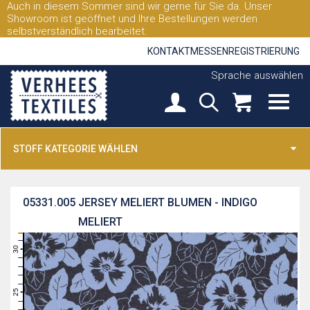
Auch in diesem Sommer sind wir gerne für Sie da. Unser
Showroom ist geöffnet und Ihre Bestellungen werden
selbstverständlich bearbeitet.
KONTAKT
MESSEN
REGISTRIERUNG
Sprache auswählen
STOFF KATEGORIE WÄHLEN
05331.005
JERSEY MELIERT BLUMEN - INDIGO
MELIERT
31
30
29
28
27
26
25
24