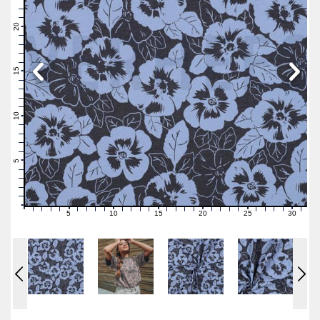
23
22
21
20
19
18
17
16
15
14
13
12
11
10
9
8
7
6
5
4
3
2
1
0
5
10
15
20
25
30
0
1
2
3
4
6
7
8
9
11
12
13
14
16
17
18
19
21
22
23
24
26
27
28
29
31