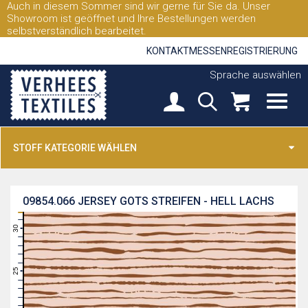
Auch in diesem Sommer sind wir gerne für Sie da. Unser
Showroom ist geöffnet und Ihre Bestellungen werden
selbstverständlich bearbeitet.
KONTAKT
MESSEN
REGISTRIERUNG
Sprache auswählen
STOFF KATEGORIE WÄHLEN
09854.066
JERSEY GOTS STREIFEN - HELL LACHS
31
30
29
28
27
26
25
24
23
22