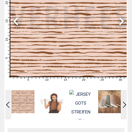
21
20
19
18
17
16
15
14
13
12
11
10
9
8
7
6
5
4
3
2
1
0
5
10
15
20
25
30
0
1
2
3
4
6
7
8
9
11
12
13
14
16
17
18
19
21
22
23
24
26
27
28
29
31